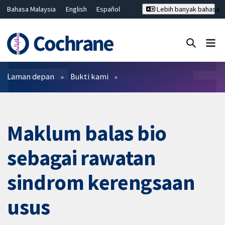
Bahasa Malaysia
English
Español
Lebih banyak bahasa
فارسی
Français
Русский
Hrvatski
Deutsch
ไทย
繁體中文
简体中文
Tutup carian ✖
Penapis
Laman depan
Bukti kami
Maklum balas bio
sebagai rawatan
sindrom kerengsaan
usus