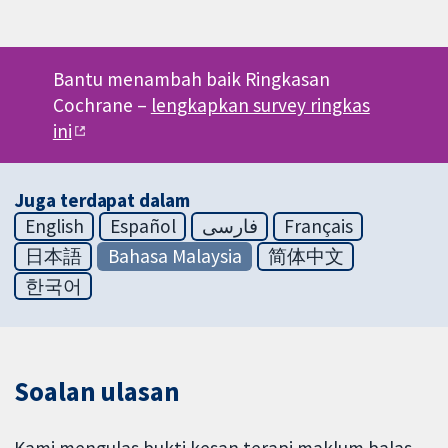
Bantu menambah baik Ringkasan
Cochrane –
lengkapkan survey ringkas
ini
Juga terdapat dalam
English
Español
فارسی
Français
日本語
Bahasa Malaysia
简体中文
한국어
Soalan ulasan