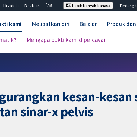
Hrvatski
Deutsch
ไทย
Lebih banyak bahasa
Tentang 
kti kami
Melibatkan diri
Belajar
Produk dan
ematik?
Mengapa bukti kami dipercayai
Tutup carian ✖
ngurangkan kesan-kesan
an sinar-x pelvis