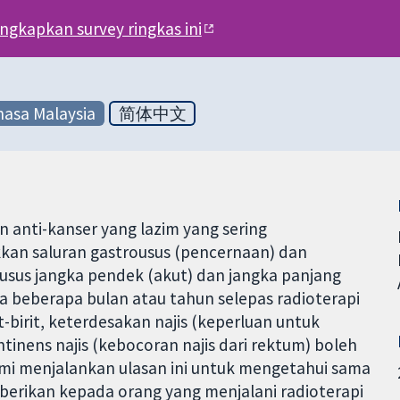
engkapkan survey ringkas ini
asa Malaysia
简体中文
an anti-kanser yang lazim yang sering
an saluran gastrousus (pencernaan) dan
sus jangka pendek (akut) dan jangka panjang
 beberapa bulan atau tahun selepas radioterapi
t-birit, keterdesakan najis (keperluan untuk
tinens najis (kebocoran najis dari rektum) boleh
ami menjalankan ulasan ini untuk mengetahui sama
berikan kepada orang yang menjalani radioterapi