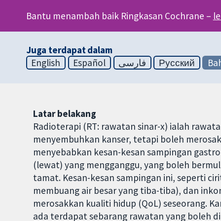
Bantu menambah baik Ringkasan Cochrane –
l
Juga terdapat dalam
English
Español
فارسی
Русский
Bah
Latar belakang
Radioterapi (RT: rawatan sinar-x) ialah rawat
menyembuhkan kanser, tetapi boleh merosakk
menyebabkan kesan-kesan sampingan gastrou
(lewat) yang mengganggu, yang boleh bermula
tamat. Kesan-kesan sampingan ini, seperti ciri
membuang air besar yang tiba-tiba), dan inkon
merosakkan kualiti hidup (QoL) seseorang. K
ada terdapat sebarang rawatan yang boleh di