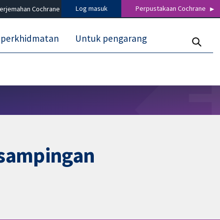
Log masuk
Perpustakaan Cochrane
terjemahan Cochrane
 perkhidmatan
Untuk pengarang
 sampingan