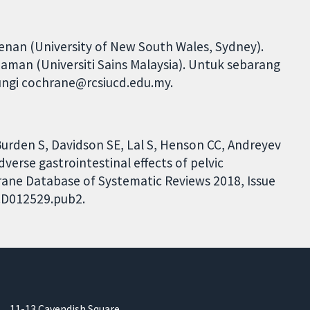
an (University of New South Wales, Sydney).
man (Universiti Sains Malaysia). Untuk sebarang
ungi cochrane@rcsiucd.edu.my.
Burden S, Davidson SE, Lal S, Henson CC, Andreyev
verse gastrointestinal effects of pelvic
hrane Database of Systematic Reviews 2018, Issue
.CD012529.pub2.
11-13 Cavendish Square