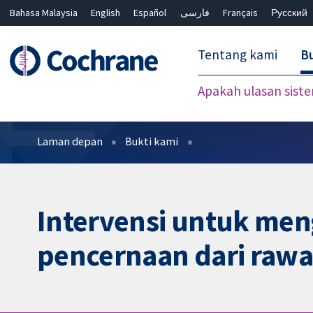
Bahasa Malaysia
English
Español
فارسی
Français
Русский
繁體中文
简体中文
Tentang kami
Bu
Apakah ulasan sist
Penapis
Laman depan
Bukti kami
Intervensi untuk me
pencernaan dari rawat