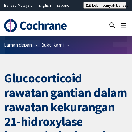
Bahasa Malaysia
English
Español
Lebih banyak bahasa
فارسی
Français
Русский
Hrvatski
Deutsch
ไทย
繁體中文
简体中文
Tutup carian ✖
Penapis
Laman depan
Bukti kami
Glucocorticoid
rawatan gantian dalam
rawatan kekurangan
21-hidroxylase