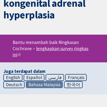
kongenital adrenal
hyperplasia
Bantu menambah baik Ringkasan
Cochrane –
lengkapkan survey ringkas
ini
Juga terdapat dalam
English
Español
فارسی
Français
Deutsch
Bahasa Malaysia
한국어