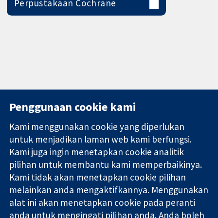
Perpustakaan Cochrane
Penggunaan cookie kami
Kami menggunakan cookie yang diperlukan
11-13 Cavendish
Hubungi kita
untuk menjadikan laman web kami berfungsi.
Square
Berita
Kami juga ingin menetapkan cookie analitik
Bukti yang
London
Pejabat
pilihan untuk membantu kami memperbaikinya.
dipercayai.
W1G 0AN
akhbar
keputusan
United Kingdom
Perihal Kami
Kami tidak akan menetapkan cookie pilihan
termaklum
Pekerjaan
melainkan anda mengaktifkannya. Menggunakan
Kesihatan yang
Cochrane
alat ini akan menetapkan cookie pada peranti
lebih baik
Library
anda untuk mengingati pilihan anda. Anda boleh