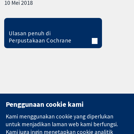
10 Mei 2018
Ulasan penuh di
Perpustakaan Cochrane
Penggunaan cookie kami
Kami menggunakan cookie yang diperlukan
11-13 Cavendish
Hubungi kita
untuk menjadikan laman web kami berfungsi.
Square
Berita
Kami juga ingin menetapkan cookie analitik
Bukti yang
London
Pejabat