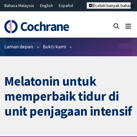
Bahasa Malaysia
English
Español
Lebih banyak bahasa
فارسی
Français
Русский
Hrvatski
Deutsch
ไทย
繁體中文
简体中文
Tutup carian ✖
Penapis
Laman depan
Bukti kami
Melatonin untuk
memperbaik tidur di
unit penjagaan intensif