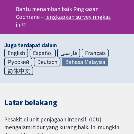
Bantu menambah baik Ringkasan
Cochrane –
lengkapkan survey ringkas
ini
Juga terdapat dalam
English
Español
فارسی
Français
Русский
Deutsch
Bahasa Malaysia
简体中文
Latar belakang
Pesakit di unit penjagaan intensifi (ICU)
mengalami tidur yang kurang baik. Ini mungkin