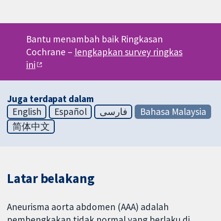
Bantu menambah baik Ringkasan
Cochrane –
lengkapkan survey ringkas
ini
Juga terdapat dalam
English
Español
فارسی
Bahasa Malaysia
简体中文
Latar belakang
Aneurisma aorta abdomen (AAA) adalah
pembengkakan tidak normal yang berlaku di