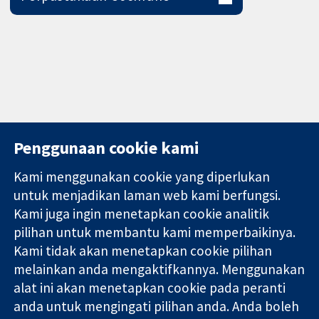
Penggunaan cookie kami
Kami menggunakan cookie yang diperlukan
11-13 Cavendish
Hubungi kita
untuk menjadikan laman web kami berfungsi.
Square
Berita
Kami juga ingin menetapkan cookie analitik
Bukti yang
London
Pejabat
pilihan untuk membantu kami memperbaikinya.
dipercayai.
W1G 0AN
akhbar
keputusan
Kami tidak akan menetapkan cookie pilihan
United Kingdom
Perihal Kami
termaklum
Pekerjaan
melainkan anda mengaktifkannya. Menggunakan
Kesihatan yang
Cochrane
alat ini akan menetapkan cookie pada peranti
lebih baik
Library
anda untuk mengingati pilihan anda. Anda boleh