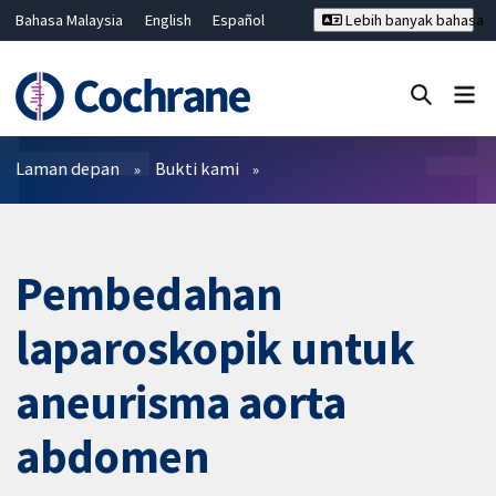
Bahasa Malaysia
English
Español
Lebih banyak bahasa
فارسی
Français
Русский
Hrvatski
Deutsch
ไทย
繁體中文
简体中文
Tutup carian ✖
Penapis
Laman depan
Bukti kami
Pembedahan
laparoskopik untuk
aneurisma aorta
abdomen