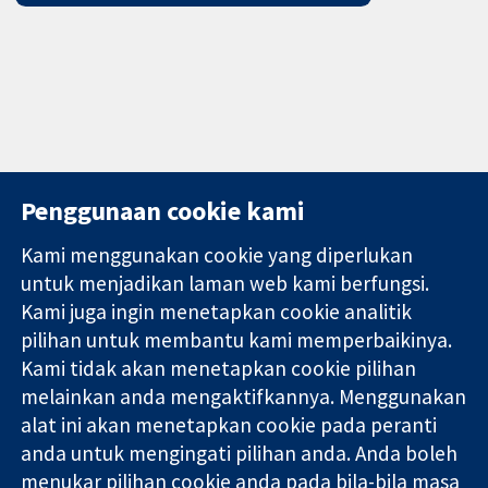
Penggunaan cookie kami
Kami menggunakan cookie yang diperlukan
11-13 Cavendish
Hubungi kita
untuk menjadikan laman web kami berfungsi.
Square
Berita
Kami juga ingin menetapkan cookie analitik
Bukti yang
London
Pejabat
pilihan untuk membantu kami memperbaikinya.
dipercayai.
W1G 0AN
akhbar
keputusan
Kami tidak akan menetapkan cookie pilihan
United Kingdom
Perihal Kami
termaklum
Pekerjaan
melainkan anda mengaktifkannya. Menggunakan
Kesihatan yang
Cochrane
alat ini akan menetapkan cookie pada peranti
lebih baik
Library
anda untuk mengingati pilihan anda. Anda boleh
menukar pilihan cookie anda pada bila-bila masa