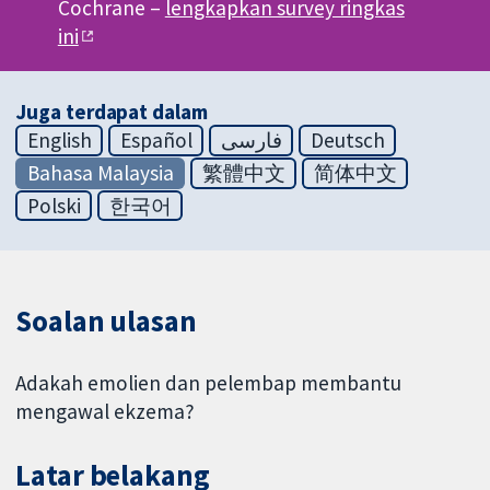
Cochrane –
lengkapkan survey ringkas
ini
Juga terdapat dalam
English
Español
فارسی
Deutsch
Bahasa Malaysia
繁體中文
简体中文
Polski
한국어
Soalan ulasan
Adakah emolien dan pelembap membantu
mengawal ekzema?
Latar belakang