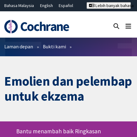
Bahasa Malaysia
English
Español
Lebih banyak bahasa
فارسی
Français
Русский
Hrvatski
Deutsch
ไทย
繁體中文
简体中文
Tutup carian ✖
Penapis
Laman depan
Bukti kami
Emolien dan pelembap
untuk ekzema
Bantu menambah baik Ringkasan