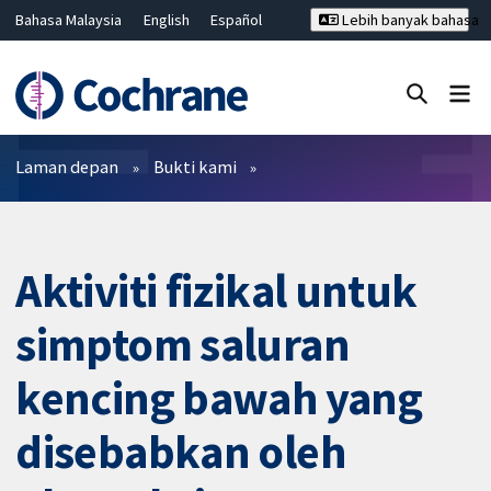
Bahasa Malaysia
English
Español
Lebih banyak bahasa
فارسی
Français
Русский
Hrvatski
Deutsch
ไทย
繁體中文
简体中文
Tutup carian ✖
Penapis
Laman depan
Bukti kami
Aktiviti fizikal untuk
simptom saluran
kencing bawah yang
disebabkan oleh