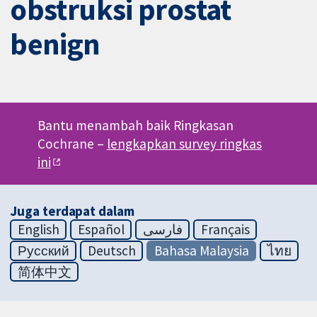
obstruksi prostat
benign
Bantu menambah baik Ringkasan
Cochrane –
lengkapkan survey ringkas
ini
Juga terdapat dalam
English
Español
فارسی
Français
Русский
Deutsch
Bahasa Malaysia
ไทย
简体中文