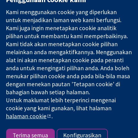
Kami menggunakan cookie yang diperlukan
11-13 Cavendish
Hubungi kita
untuk menjadikan laman web kami berfungsi.
Square
Berita
Kami juga ingin menetapkan cookie analitik
Bukti yang
London
Pejabat
pilihan untuk membantu kami memperbaikinya.
dipercayai.
W1G 0AN
akhbar
keputusan
Kami tidak akan menetapkan cookie pilihan
United Kingdom
Perihal Kami
termaklum
Pekerjaan
melainkan anda mengaktifkannya. Menggunakan
Kesihatan yang
Cochrane
alat ini akan menetapkan cookie pada peranti
lebih baik
Library
anda untuk mengingati pilihan anda. Anda boleh
menukar pilihan cookie anda pada bila-bila masa
dengan menekan pautan 'Tetapan cookie' di
Kolaborasi Cochrane ialah sebuah badan amal (no. 1045921) dan
bahagian bawah setiap halaman.
sebuah syarikat terhad oleh jaminan (no. 03044323) yang
Untuk maklumat lebih terperinci mengenai
berdaftar di England & Wales. Nombor pendaftaran VAT GB 718
2127 49.
cookie yang kami gunakan, lihat halaman
halaman cookie
.
Hak Cipta © 2026 Kolabrasi Cochrane
Terma & Syarat Laman Web
|
Penafian
|
Kerahsiaan
|
Dasar
cookie
|
Tetapan cookie
Terima semua
Konfigurasikan