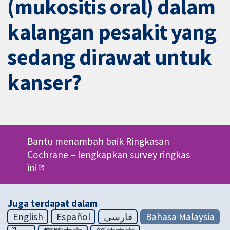
(mukositis oral) dalam
kalangan pesakit yang
sedang dirawat untuk
kanser?
Bantu menambah baik Ringkasan
Cochrane –
lengkapkan survey ringkas
ini
Juga terdapat dalam
English
Español
فارسی
Bahasa Malaysia