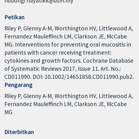
hubungi hayatikk@usm.my
Petikan
Riley P, Glenny A-M, Worthington HV, Littlewood A,
Fernandez Mauleffinch LM, Clarkson JE, McCabe
MG. Interventions for preventing oral mucositis in
patients with cancer receiving treatment:
cytokines and growth factors. Cochrane Database
of Systematic Reviews 2017, Issue 11. Art. No.:
CD011990. DOI: 10.1002/14651858.CD011990.pub2.
Pengarang
Riley P
Glenny A-M
Worthington HV
Littlewood A
Fernandez Mauleffinch LM
Clarkson JE
McCabe
MG
Diterbitkan