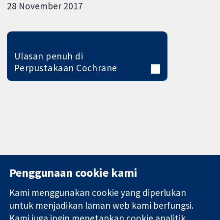
28 November 2017
Ulasan penuh di
Perpustakaan Cochrane
Penggunaan cookie kami
Kami menggunakan cookie yang diperlukan
11-13 Cavendish
Hubungi kita
untuk menjadikan laman web kami berfungsi.
Square
Berita
Kami juga ingin menetapkan cookie analitik
Bukti yang