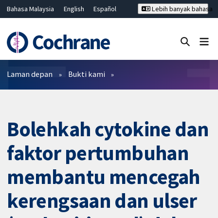
Bahasa Malaysia
English
Español
Lebih banyak bahasa
فارسی
Français
Русский
Hrvatski
Deutsch
ไทย
繁體中文
简体中文
Tutup carian ✖
Penapis
Laman depan
Bukti kami
Bolehkah cytokine dan
faktor pertumbuhan
membantu mencegah
kerengsaan dan ulser