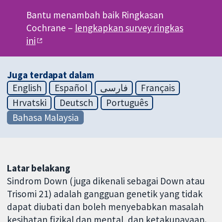
Bantu menambah baik Ringkasan
Cochrane –
lengkapkan survey ringkas
ini
Juga terdapat dalam
English
Español
فارسی
Français
Hrvatski
Deutsch
Português
Bahasa Malaysia
Latar belakang
Sindrom Down (juga dikenali sebagai Down atau
Trisomi 21) adalah gangguan genetik yang tidak
dapat diubati dan boleh menyebabkan masalah
kesihatan fizikal dan mental, dan ketakupayaan.