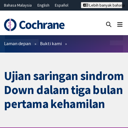
Bahasa Malaysia
English
Español
Lebih banyak bahasa
فارسی
Français
Русский
Hrvatski
Deutsch
ไทย
繁體中文
简体中文
Tutup carian ✖
Penapis
Laman depan
Bukti kami
Ujian saringan sindrom
Down dalam tiga bulan
pertama kehamilan