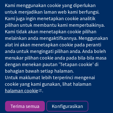
Kami menggunakan cookie yang diperlukan
11-13 Cavendish
Hubungi kita
untuk menjadikan laman web kami berfungsi.
Square
Berita
Kami juga ingin menetapkan cookie analitik
Bukti yang
London
Pejabat
pilihan untuk membantu kami memperbaikinya.
dipercayai.
W1G 0AN
akhbar
keputusan
United Kingdom
Perihal Kami
Kami tidak akan menetapkan cookie pilihan
termaklum
Pekerjaan
melainkan anda mengaktifkannya. Menggunakan
Kesihatan yang
Cochrane
alat ini akan menetapkan cookie pada peranti
lebih baik
Library
anda untuk mengingati pilihan anda. Anda boleh
menukar pilihan cookie anda pada bila-bila masa
dengan menekan pautan 'Tetapan cookie' di
Kolaborasi Cochrane ialah sebuah badan amal (no. 1045921) dan
bahagian bawah setiap halaman.
sebuah syarikat terhad oleh jaminan (no. 03044323) yang
Untuk maklumat lebih terperinci mengenai
berdaftar di England & Wales. Nombor pendaftaran VAT GB 718
2127 49.
cookie yang kami gunakan, lihat halaman
halaman cookie
.
Hak Cipta © 2026 Kolabrasi Cochrane
Terma & Syarat Laman Web
|
Penafian
|
Kerahsiaan
|
Dasar
cookie
|
Tetapan cookie
Terima semua
Konfigurasikan