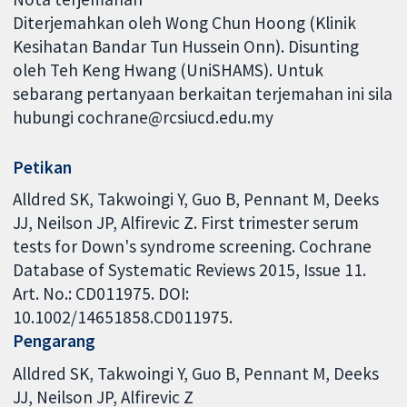
Diterjemahkan oleh Wong Chun Hoong (Klinik
Kesihatan Bandar Tun Hussein Onn). Disunting
oleh Teh Keng Hwang (UniSHAMS). Untuk
sebarang pertanyaan berkaitan terjemahan ini sila
hubungi cochrane@rcsiucd.edu.my
Petikan
Alldred SK, Takwoingi Y, Guo B, Pennant M, Deeks
JJ, Neilson JP, Alfirevic Z. First trimester serum
tests for Down's syndrome screening. Cochrane
Database of Systematic Reviews 2015, Issue 11.
Art. No.: CD011975. DOI:
10.1002/14651858.CD011975.
Pengarang
Alldred SK
Takwoingi Y
Guo B
Pennant M
Deeks
JJ
Neilson JP
Alfirevic Z