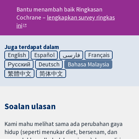
Bantu menambah baik Ringkasan
Cochrane –
lengkapkan survey ringkas
ini
Juga terdapat dalam
English
Español
فارسی
Français
Русский
Deutsch
Bahasa Malaysia
繁體中文
简体中文
Soalan ulasan
Kami mahu melihat sama ada perubahan gaya
hidup (seperti menukar diet, bersenam, dan