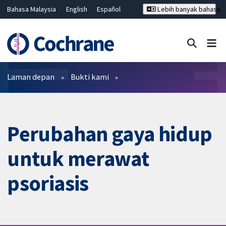
Bahasa Malaysia
English
Español
Lebih banyak bahasa
فارسی
Français
Русский
Hrvatski
Deutsch
ไทย
繁體中文
简体中文
Tutup carian ✖
Penapis
Laman depan
Bukti kami
Perubahan gaya hidup
untuk merawat
psoriasis