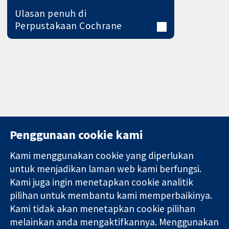
Ulasan penuh di
Perpustakaan Cochrane
Penggunaan cookie kami
Kami menggunakan cookie yang diperlukan
11-13 Cavendish
Hubungi kita
untuk menjadikan laman web kami berfungsi.
Square
Berita
Kami juga ingin menetapkan cookie analitik
Bukti yang
London
Pejabat
pilihan untuk membantu kami memperbaikinya.
dipercayai.
W1G 0AN
akhbar
keputusan
Kami tidak akan menetapkan cookie pilihan
United Kingdom
Perihal Kami
termaklum
Pekerjaan
melainkan anda mengaktifkannya. Menggunakan
Kesihatan yang