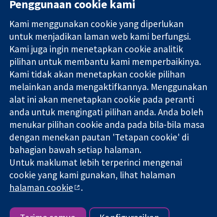
Penggunaan cookie kami
Kami menggunakan cookie yang diperlukan
11-13 Cavendish
Hubungi kita
untuk menjadikan laman web kami berfungsi.
Square
Berita
Kami juga ingin menetapkan cookie analitik
Bukti yang
London
Pejabat
pilihan untuk membantu kami memperbaikinya.
dipercayai.
W1G 0AN
akhbar
keputusan
Kami tidak akan menetapkan cookie pilihan
United Kingdom
Perihal Kami
termaklum
Pekerjaan
melainkan anda mengaktifkannya. Menggunakan
Kesihatan yang
Cochrane
alat ini akan menetapkan cookie pada peranti
lebih baik
Library
anda untuk mengingati pilihan anda. Anda boleh
menukar pilihan cookie anda pada bila-bila masa
dengan menekan pautan 'Tetapan cookie' di
Kolaborasi Cochrane ialah sebuah badan amal (no. 1045921) dan
bahagian bawah setiap halaman.
sebuah syarikat terhad oleh jaminan (no. 03044323) yang
Untuk maklumat lebih terperinci mengenai
berdaftar di England & Wales. Nombor pendaftaran VAT GB 718
2127 49.
cookie yang kami gunakan, lihat halaman
halaman cookie
.
Hak Cipta © 2026 Kolabrasi Cochrane
Terma & Syarat Laman Web
|
Penafian
|
Kerahsiaan
|
Dasar
cookie
|
Tetapan cookie