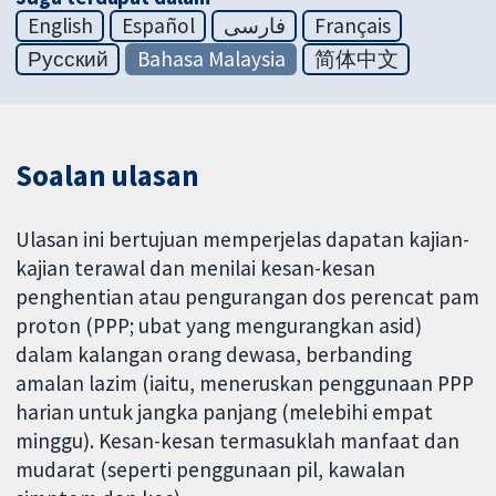
English
Español
فارسی
Français
Русский
Bahasa Malaysia
简体中文
Soalan ulasan
Ulasan ini bertujuan memperjelas dapatan kajian-
kajian terawal dan menilai kesan-kesan
penghentian atau pengurangan dos perencat pam
proton (PPP; ubat yang mengurangkan asid)
dalam kalangan orang dewasa, berbanding
amalan lazim (iaitu, meneruskan penggunaan PPP
harian untuk jangka panjang (melebihi empat
minggu). Kesan-kesan termasuklah manfaat dan
mudarat (seperti penggunaan pil, kawalan