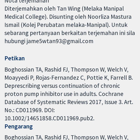
Nota terjemahan
Diterjemahkan oleh Tan Wing (Melaka Manipal
Medical College). Disunting oleh Noorliza Mastura
Ismail (Kolej Perubatan melaka-Manipal). Untuk
sebarang pertanyaan berkaitan terjemahan ini sila
hubungi jame5wtan93@gmail.com
Petikan
Boghossian TA, Rashid FJ, Thompson W, Welch V,
Moayyedi P, Rojas-Fernandez C, Pottie K, Farrell B.
Deprescribing versus continuation of chronic
proton pump inhibitor use in adults. Cochrane
Database of Systematic Reviews 2017, Issue 3. Art.
No.: CD011969. DOI:
10.1002/14651858.CD011969.pub2.
Pengarang
Boghossian TA
Rashid FJ
Thompson W
Welch V