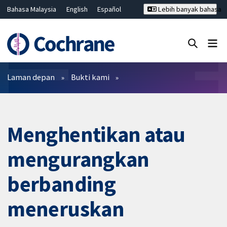
Bahasa Malaysia
English
Español
Lebih banyak bahasa
فارسی
Français
Русский
Hrvatski
Deutsch
ไทย
繁體中文
简体中文
Tutup carian ✖
Penapis
Laman depan
Bukti kami
Menghentikan atau
mengurangkan
berbanding
meneruskan