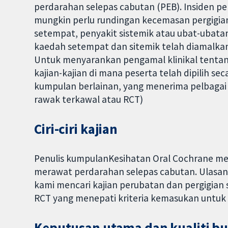
perdarahan selepas cabutan (PEB). Insiden 
mungkin perlu rundingan kecemasan pergigian
setempat, penyakit sistemik atau ubat-ubata
kaedah setempat dan sitemik telah diamalkan
Untuk menyarankan pengamal klinikal tentang
kajian-kajian di mana peserta telah dipilih 
kumpulan berlainan, yang menerima pelbagai 
rawak terkawal atau RCT)
Ciri-ciri kajian
Penulis kumpulanKesihatan Oral Cochrane mem
merawat perdarahan selepas cabutan. Ulasan as
kami mencari kajian perubatan dan pergigian 
RCT yang menepati kriteria kemasukan untuk u
Keputusan utama dan kualiti bu