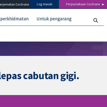
Log masuk
Perpustakaan Cochrane
terjemahan Cochrane
 perkhidmatan
Untuk pengarang
epas cabutan gigi.