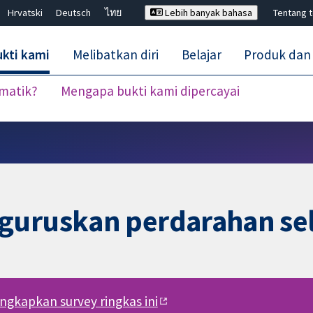
Hrvatski
Deutsch
ไทย
Lebih banyak bahasa
Tentang 
kti kami
Melibatkan diri
Belajar
Produk dan
ematik?
Mengapa bukti kami dipercayai
Tutup carian ✖
guruskan perdarahan sel
engkapkan survey ringkas ini