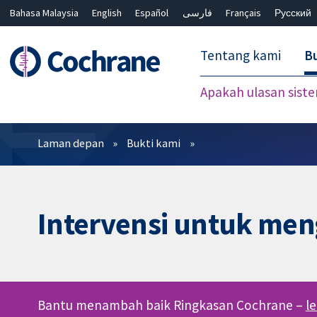
Bahasa Malaysia
English
Español
فارسی
Français
Русский
繁體中文
简体中文
Tentang kami
Bu
Apakah ulasan sist
Penapis
Laman depan
Bukti kami
Intervensi untuk men
Bantu menambah baik Ringkasan Cochrane –
l