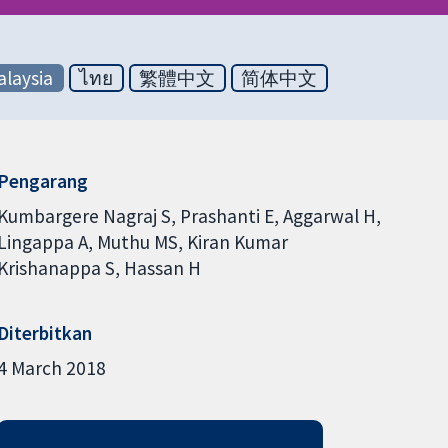
laysia
ไทย
繁體中文
简体中文
Pengarang
Kumbargere Nagraj S
Prashanti E
Aggarwal H
Lingappa A
Muthu MS
Kiran Kumar
Krishanappa S
Hassan H
Diterbitkan
4 March 2018