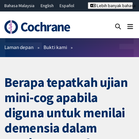
Bahasa Malaysia
English
Español
Lebih banyak bahasa
فارسی
Français
Русский
Hrvatski
Deutsch
ไทย
繁體中文
简体中文
Tutup carian ✖
Penapis
Laman depan
Bukti kami
Berapa tepatkah ujian
mini-cog apabila
diguna untuk menilai
demensia dalam