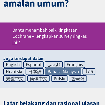
amalan umum?
Bantu menambah baik Ringkasan
Cochrane –
lengkapkan survey ringkas
ini
Juga terdapat dalam
English
Español
فارسی
Français
Hrvatski
日本語
Bahasa Malaysia
ไทย
繁體中文
简体中文
Polski
한국어
Latar belakang dan rasional ulasan