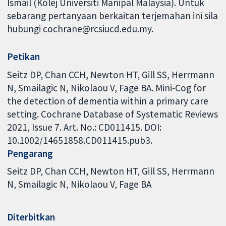
Ismail (Kolej Universiti Manipal Malaysia). Untuk
sebarang pertanyaan berkaitan terjemahan ini sila
hubungi cochrane@rcsiucd.edu.my.
Petikan
Seitz DP, Chan CCH, Newton HT, Gill SS, Herrmann
N, Smailagic N, Nikolaou V, Fage BA. Mini-Cog for
the detection of dementia within a primary care
setting. Cochrane Database of Systematic Reviews
2021, Issue 7. Art. No.: CD011415. DOI:
10.1002/14651858.CD011415.pub3.
Pengarang
Seitz DP
Chan CCH
Newton HT
Gill SS
Herrmann
N
Smailagic N
Nikolaou V
Fage BA
Diterbitkan