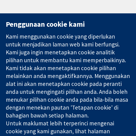
Penggunaan cookie kami
Kami menggunakan cookie yang diperlukan
11-13 Cavendish
Hubungi kita
untuk menjadikan laman web kami berfungsi.
Square
Berita
Kami juga ingin menetapkan cookie analitik
Bukti yang
London
Pejabat
pilihan untuk membantu kami memperbaikinya.
dipercayai.
W1G 0AN
akhbar
keputusan
Kami tidak akan menetapkan cookie pilihan
United Kingdom
Perihal Kami
termaklum
Pekerjaan
melainkan anda mengaktifkannya. Menggunakan
Kesihatan yang
Cochrane
alat ini akan menetapkan cookie pada peranti
lebih baik
Library
anda untuk mengingati pilihan anda. Anda boleh
menukar pilihan cookie anda pada bila-bila masa
dengan menekan pautan 'Tetapan cookie' di
Kolaborasi Cochrane ialah sebuah badan amal (no. 1045921) dan
bahagian bawah setiap halaman.
sebuah syarikat terhad oleh jaminan (no. 03044323) yang
Untuk maklumat lebih terperinci mengenai
berdaftar di England & Wales. Nombor pendaftaran VAT GB 718
2127 49.
cookie yang kami gunakan, lihat halaman