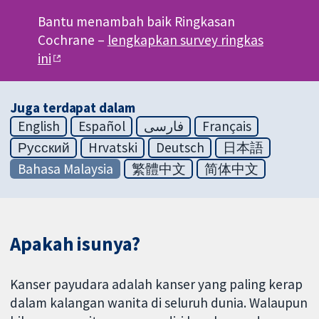
Bantu menambah baik Ringkasan
Cochrane –
lengkapkan survey ringkas
ini
Juga terdapat dalam
English
Español
فارسی
Français
Русский
Hrvatski
Deutsch
日本語
Bahasa Malaysia
繁體中文
简体中文
Apakah isunya?
Kanser payudara adalah kanser yang paling kerap
dalam kalangan wanita di seluruh dunia. Walaupun