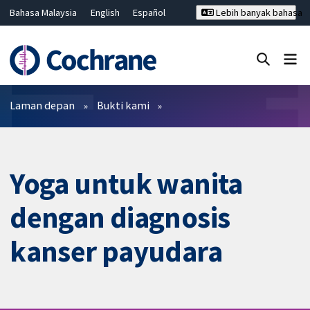
Bahasa Malaysia
English
Español
Lebih banyak bahasa
فارسی
Français
Русский
Hrvatski
Deutsch
ไทย
繁體中文
简体中文
Tutup carian ✖
Penapis
Laman depan
Bukti kami
Yoga untuk wanita
dengan diagnosis
kanser payudara