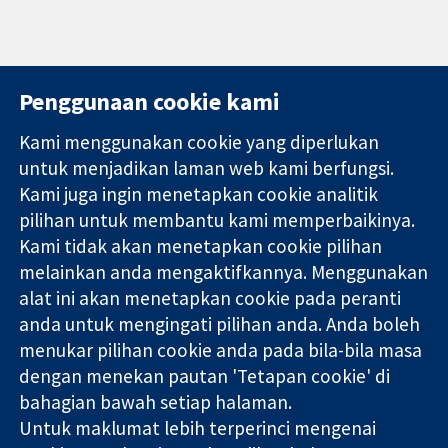
Penggunaan cookie kami
Kami menggunakan cookie yang diperlukan
11-13 Cavendish
Hubungi kita
untuk menjadikan laman web kami berfungsi.
Square
Berita
Kami juga ingin menetapkan cookie analitik
Bukti yang
London
Pejabat
pilihan untuk membantu kami memperbaikinya.
dipercayai.
W1G 0AN
akhbar
keputusan
Kami tidak akan menetapkan cookie pilihan
United Kingdom
Perihal Kami
termaklum
Pekerjaan
melainkan anda mengaktifkannya. Menggunakan
Kesihatan yang
Cochrane
alat ini akan menetapkan cookie pada peranti
lebih baik
Library
anda untuk mengingati pilihan anda. Anda boleh
menukar pilihan cookie anda pada bila-bila masa
dengan menekan pautan 'Tetapan cookie' di
Kolaborasi Cochrane ialah sebuah badan amal (no. 1045921) dan
bahagian bawah setiap halaman.
sebuah syarikat terhad oleh jaminan (no. 03044323) yang
Untuk maklumat lebih terperinci mengenai
berdaftar di England & Wales. Nombor pendaftaran VAT GB 718