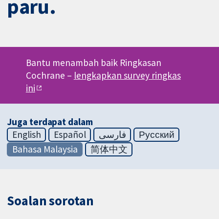
paru.
Bantu menambah baik Ringkasan
Cochrane –
lengkapkan survey ringkas
ini
Juga terdapat dalam
English
Español
فارسی
Русский
Bahasa Malaysia
简体中文
Soalan sorotan