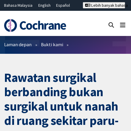
Bahasa Malaysia
English
Español
Lebih banyak bahasa
فارسی
Français
Русский
Hrvatski
Deutsch
ไทย
繁體中文
简体中文
Tutup carian ✖
Penapis
Laman depan
Bukti kami
Rawatan surgikal
berbanding bukan
surgikal untuk nanah
di ruang sekitar paru-