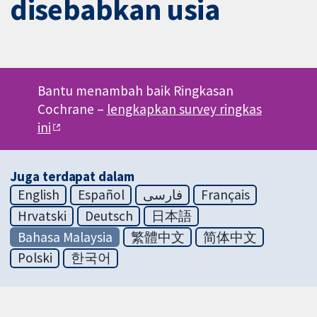
disebabkan usia
Bantu menambah baik Ringkasan
Cochrane –
lengkapkan survey ringkas
ini
Juga terdapat dalam
English
Español
فارسی
Français
Hrvatski
Deutsch
日本語
Bahasa Malaysia
繁體中文
简体中文
Polski
한국어