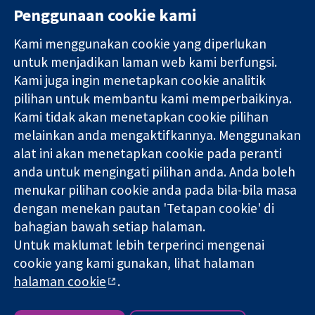
Penggunaan cookie kami
Kami menggunakan cookie yang diperlukan
11-13 Cavendish
Hubungi kita
untuk menjadikan laman web kami berfungsi.
Square
Berita
Kami juga ingin menetapkan cookie analitik
Bukti yang
London
Pejabat
pilihan untuk membantu kami memperbaikinya.
dipercayai.
W1G 0AN
akhbar
keputusan
Kami tidak akan menetapkan cookie pilihan
United Kingdom
Perihal Kami
termaklum
Pekerjaan
melainkan anda mengaktifkannya. Menggunakan
Kesihatan yang
Cochrane
alat ini akan menetapkan cookie pada peranti
lebih baik
Library
anda untuk mengingati pilihan anda. Anda boleh
menukar pilihan cookie anda pada bila-bila masa
dengan menekan pautan 'Tetapan cookie' di
Kolaborasi Cochrane ialah sebuah badan amal (no. 1045921) dan
bahagian bawah setiap halaman.
sebuah syarikat terhad oleh jaminan (no. 03044323) yang
Untuk maklumat lebih terperinci mengenai
berdaftar di England & Wales. Nombor pendaftaran VAT GB 718
cookie yang kami gunakan, lihat halaman
2127 49.
halaman cookie
.
Hak Cipta © 2026 Kolabrasi Cochrane
Terma & Syarat Laman Web
|
Penafian
|
Kerahsiaan
|
Dasar