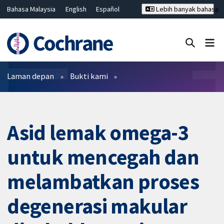
Bahasa Malaysia
English
Español
Lebih banyak bahasa
فارسی
Français
Русский
Hrvatski
Deutsch
ไทย
繁體中文
简体中文
Tutup carian ✖
Penapis
Laman depan
Bukti kami
Asid lemak omega-3
untuk mencegah dan
melambatkan proses
degenerasi makular