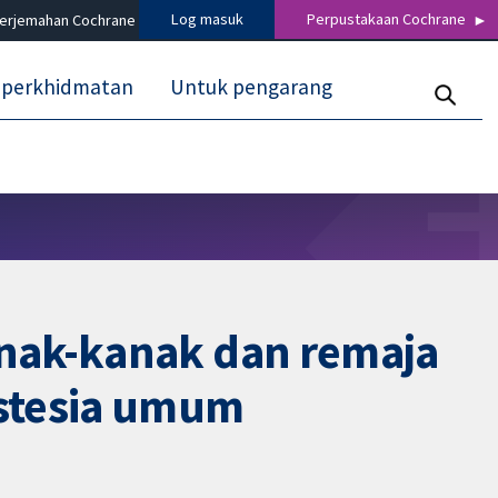
Log masuk
Perpustakaan Cochrane
terjemahan Cochrane
 perkhidmatan
Untuk pengarang
anak-kanak dan remaja
estesia umum