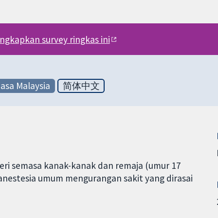
engkapkan survey ringkas ini
asa Malaysia
简体中文
beri semasa kanak-kanak dan remaja (umur 17
nestesia umum mengurangan sakit yang dirasai