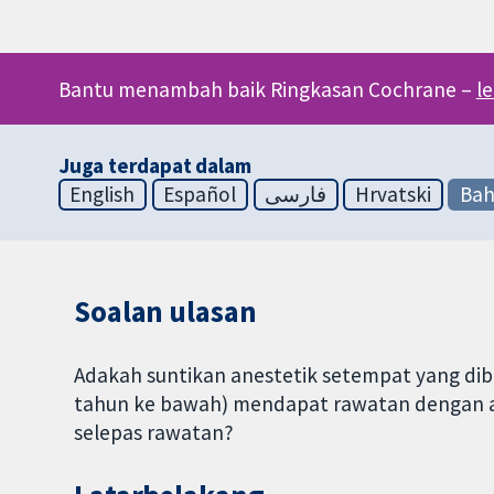
Bantu menambah baik Ringkasan Cochrane –
l
Juga terdapat dalam
English
Español
فارسی
Hrvatski
Bah
Soalan ulasan
Adakah suntikan anestetik setempat yang di
tahun ke bawah) mendapat rawatan dengan a
selepas rawatan?