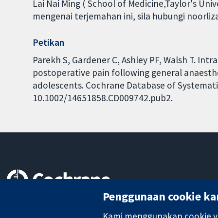
Lai Nai Ming ( School of Medicine,Taylor's Un
mengenai terjemahan ini, sila hubungi noorl
Petikan
Parekh S, Gardener C, Ashley PF, Walsh T. Intr
postoperative pain following general anaesthe
adolescents. Cochrane Database of Systematic 
10.1002/14651858.CD009742.pub2.
Penggunaan cookie ka
Bukti yang dipercayai.
keputusan termaklum
Kami menggunakan cookie ya