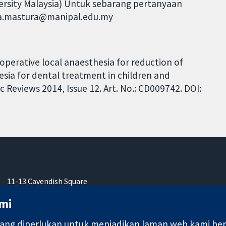
iversity Malaysia) Untuk sebarang pertanyaan
iza.mastura@manipal.edu.my
aoperative local anaesthesia for reduction of
sia for dental treatment in children and
Reviews 2014, Issue 12. Art. No.: CD009742. DOI:
11-13 Cavendish Square
London
mi
W1G 0AN
United Kingdom
ng diperlukan untuk menjadikan laman web kami berfu