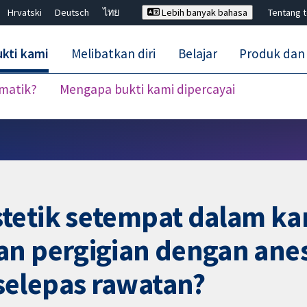
Hrvatski
Deutsch
ไทย
Lebih banyak bahasa
Tentang 
kti kami
Melibatkan diri
Belajar
Produk dan
ematik?
Mengapa bukti kami dipercayai
Tutup carian ✖
tetik setempat dalam k
an pergigian dengan an
selepas rawatan?