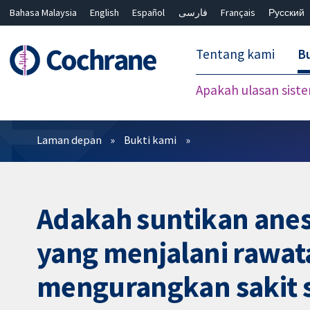
Bahasa Malaysia
English
Español
فارسی
Français
Русский
繁體中文
简体中文
Tentang kami
Bu
Apakah ulasan sist
Penapis
Laman depan
Bukti kami
Adakah suntikan anes
yang menjalani rawat
mengurangkan sakit 