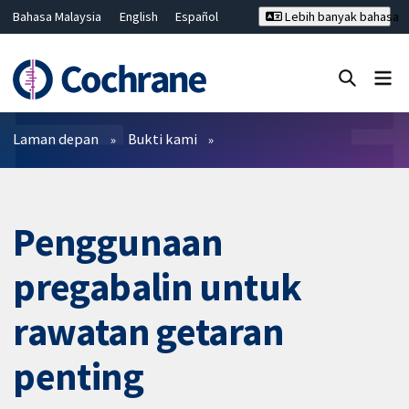
Bahasa Malaysia
English
Español
Lebih banyak bahasa
فارسی
Français
Русский
Hrvatski
Deutsch
ไทย
繁體中文
简体中文
Tutup carian ✖
Penapis
Laman depan
Bukti kami
Penggunaan
pregabalin untuk
rawatan getaran
penting