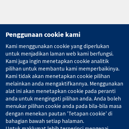
Penggunaan cookie kami
Kami menggunakan cookie yang diperlukan
11-13 Cavendish
Hubungi kita
untuk menjadikan laman web kami berfungsi.
Square
Berita
Kami juga ingin menetapkan cookie analitik
Bukti yang
London
Pejabat
pilihan untuk membantu kami memperbaikinya.
dipercayai.
W1G 0AN
akhbar
keputusan
Kami tidak akan menetapkan cookie pilihan
United Kingdom
Perihal Kami
termaklum
Pekerjaan
melainkan anda mengaktifkannya. Menggunakan
Kesihatan yang
Cochrane
alat ini akan menetapkan cookie pada peranti
lebih baik
Library
anda untuk mengingati pilihan anda. Anda boleh
menukar pilihan cookie anda pada bila-bila masa
dengan menekan pautan 'Tetapan cookie' di
Kolaborasi Cochrane ialah sebuah badan amal (no. 1045921) dan
bahagian bawah setiap halaman.
sebuah syarikat terhad oleh jaminan (no. 03044323) yang
Untuk maklumat lebih terperinci mengenai
berdaftar di England & Wales. Nombor pendaftaran VAT GB 718