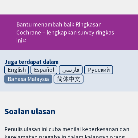
Bantu menambah baik Ringkasan
Cochrane –
lengkapkan survey ringkas
ini
Juga terdapat dalam
English
Español
فارسی
Русский
Bahasa Malaysia
简体中文
Soalan ulasan
Penulis ulasan ini cuba menilai keberkesanan dan
keselamatan pregabalin dalam kalangan orang