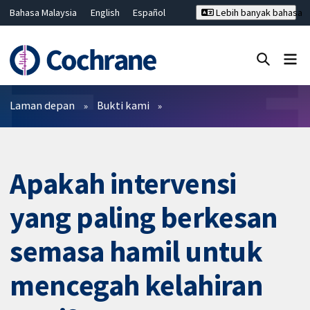
Bahasa Malaysia
English
Español
Lebih banyak bahasa
فارسی
Français
Русский
Hrvatski
Deutsch
ไทย
繁體中文
简体中文
Tutup carian ✖
Penapis
Laman depan
Bukti kami
Apakah intervensi
yang paling berkesan
semasa hamil untuk
mencegah kelahiran