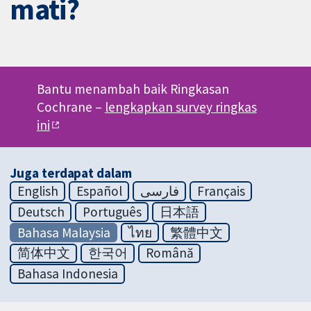
mati?
Bantu menambah baik Ringkasan
Cochrane –
lengkapkan survey ringkas
ini
Juga terdapat dalam
English
Español
فارسی
Français
Deutsch
Português
日本語
Bahasa Malaysia
ไทย
繁體中文
简体中文
한국어
Română
Bahasa Indonesia