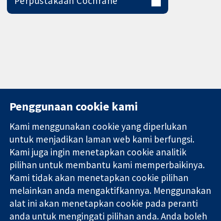
Perpustakaan Cochrane
Penggunaan cookie kami
Kami menggunakan cookie yang diperlukan
11-13 Cavendish
Hubungi kita
untuk menjadikan laman web kami berfungsi.
Square
Berita
Kami juga ingin menetapkan cookie analitik
Bukti yang
London
Pejabat
dipercayai.
pilihan untuk membantu kami memperbaikinya.
W1G 0AN
akhbar
keputusan
United Kingdom
Perihal Kami
Kami tidak akan menetapkan cookie pilihan
termaklum
Pekerjaan
melainkan anda mengaktifkannya. Menggunakan
Kesihatan yang
Cochrane
alat ini akan menetapkan cookie pada peranti
lebih baik
Library
anda untuk mengingati pilihan anda. Anda boleh