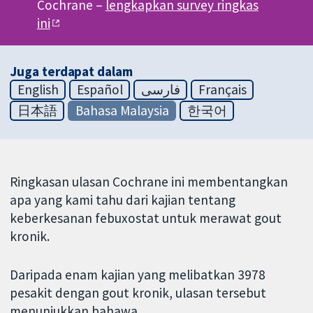
Cochrane –
lengkapkan survey ringkas
ini
Juga terdapat dalam
English
Español
فارسی
Français
日本語
Bahasa Malaysia
한국어
Ringkasan ulasan Cochrane ini membentangkan
apa yang kami tahu dari kajian tentang
keberkesanan febuxostat untuk merawat gout
kronik.
Daripada enam kajian yang melibatkan 3978
pesakit dengan gout kronik, ulasan tersebut
menunjukkan bahawa,