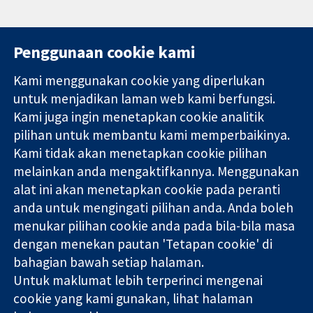
Penggunaan cookie kami
Kami menggunakan cookie yang diperlukan
11-13 Cavendish
Hubungi kita
untuk menjadikan laman web kami berfungsi.
Square
Berita
Kami juga ingin menetapkan cookie analitik
Bukti yang
London
Pejabat
pilihan untuk membantu kami memperbaikinya.
dipercayai.
W1G 0AN
akhbar
keputusan
United Kingdom
Perihal Kami
Kami tidak akan menetapkan cookie pilihan
termaklum
Pekerjaan
melainkan anda mengaktifkannya. Menggunakan
Kesihatan yang
Cochrane
alat ini akan menetapkan cookie pada peranti
lebih baik
Library
anda untuk mengingati pilihan anda. Anda boleh
menukar pilihan cookie anda pada bila-bila masa
dengan menekan pautan 'Tetapan cookie' di
Kolaborasi Cochrane ialah sebuah badan amal (no. 1045921) dan
bahagian bawah setiap halaman.
sebuah syarikat terhad oleh jaminan (no. 03044323) yang
Untuk maklumat lebih terperinci mengenai
berdaftar di England & Wales. Nombor pendaftaran VAT GB 718
2127 49.
cookie yang kami gunakan, lihat halaman