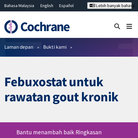
Bahasa Malaysia
English
Español
Lebih banyak bahasa
فارسی
Français
Русский
Hrvatski
Deutsch
ไทย
繁體中文
简体中文
Tutup carian ✖
Penapis
Laman depan
Bukti kami
Febuxostat untuk
rawatan gout kronik
Bantu menambah baik Ringkasan