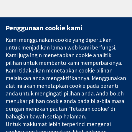
Penggunaan cookie kami
Kami menggunakan cookie yang diperlukan
11-13 Cavendish
Hubungi kita
untuk menjadikan laman web kami berfungsi.
Square
Berita
Kami juga ingin menetapkan cookie analitik
Bukti yang
London
Pejabat
pilihan untuk membantu kami memperbaikinya.
dipercayai.
W1G 0AN
akhbar
keputusan
Kami tidak akan menetapkan cookie pilihan
United Kingdom
Perihal Kami
termaklum
Pekerjaan
melainkan anda mengaktifkannya. Menggunakan
Kesihatan yang
Cochrane
alat ini akan menetapkan cookie pada peranti
lebih baik
Library
anda untuk mengingati pilihan anda. Anda boleh
menukar pilihan cookie anda pada bila-bila masa
dengan menekan pautan 'Tetapan cookie' di
Kolaborasi Cochrane ialah sebuah badan amal (no. 1045921) dan
bahagian bawah setiap halaman.
sebuah syarikat terhad oleh jaminan (no. 03044323) yang
Untuk maklumat lebih terperinci mengenai
berdaftar di England & Wales. Nombor pendaftaran VAT GB 718
cookie yang kami gunakan, lihat halaman
2127 49.