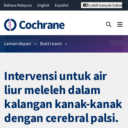
Bahasa Malaysia
English
Español
Lebih banyak bahasa
فارسی
Français
Русский
Hrvatski
Deutsch
ไทย
繁體中文
简体中文
Tutup carian ✖
Penapis
Laman depan
Bukti kami
Intervensi untuk air
liur meleleh dalam
kalangan kanak-kanak
dengan cerebral palsi.