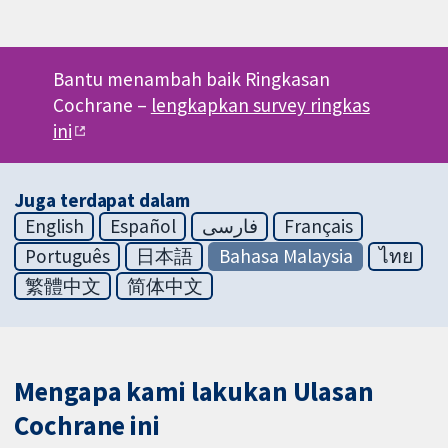
Bantu menambah baik Ringkasan
Cochrane –
lengkapkan survey ringkas
ini
Juga terdapat dalam
English
Español
فارسی
Français
Português
日本語
Bahasa Malaysia
ไทย
繁體中文
简体中文
Mengapa kami lakukan Ulasan
Cochrane ini