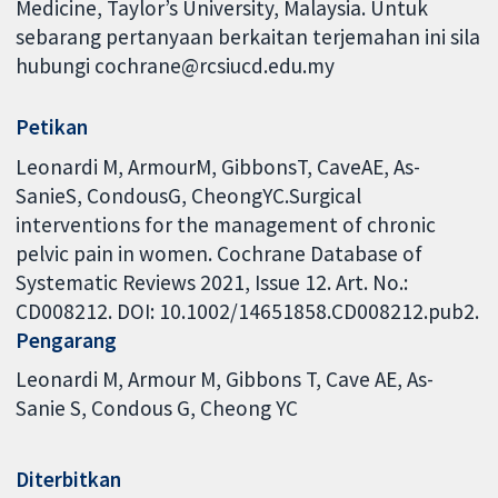
Medicine, Taylor’s University, Malaysia. Untuk
sebarang pertanyaan berkaitan terjemahan ini sila
hubungi cochrane@rcsiucd.edu.my
Petikan
Leonardi M, ArmourM, GibbonsT, CaveAE, As-
SanieS, CondousG, CheongYC.Surgical
interventions for the management of chronic
pelvic pain in women. Cochrane Database of
Systematic Reviews 2021, Issue 12. Art. No.:
CD008212. DOI: 10.1002/14651858.CD008212.pub2.
Pengarang
Leonardi M
Armour M
Gibbons T
Cave AE
As-
Sanie S
Condous G
Cheong YC
Diterbitkan