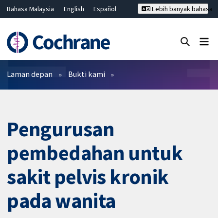
Bahasa Malaysia
English
Español
Lebih banyak bahasa
فارسی
Français
Русский
Hrvatski
Deutsch
ไทย
繁體中文
简体中文
Tutup carian ✖
Penapis
Laman depan
Bukti kami
Pengurusan
pembedahan untuk
sakit pelvis kronik
pada wanita