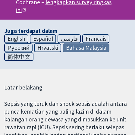
Cochrane –
lengkapkan survey ringkas
ini
Juga terdapat dalam
English
Español
فارسی
Français
Русский
Hrvatski
Bahasa Malaysia
简体中文
Latar belakang
Sepsis yang teruk dan shock sepsis adalah antara
punca kematian yang paling lazim di dalam
kalangan orang dewasa yang dimasukkan ke unit
rawatan rapi (ICU). Sepsis sering berlaku selepas