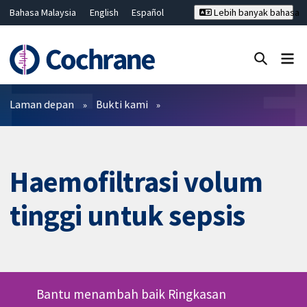
Bahasa Malaysia
English
Español
Lebih banyak bahasa
فارسی
Français
Русский
Hrvatski
Deutsch
ไทย
繁體中文
简体中文
Tutup carian ✖
Penapis
Laman depan
Bukti kami
Haemofiltrasi volum
tinggi untuk sepsis
Bantu menambah baik Ringkasan