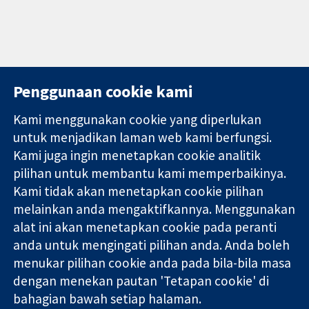
Penggunaan cookie kami
Kami menggunakan cookie yang diperlukan
11-13 Cavendish
Hubungi kita
untuk menjadikan laman web kami berfungsi.
Square
Berita
Kami juga ingin menetapkan cookie analitik
Bukti yang
London
Pejabat
pilihan untuk membantu kami memperbaikinya.
dipercayai.
W1G 0AN
akhbar
keputusan
Kami tidak akan menetapkan cookie pilihan
United Kingdom
Perihal Kami
termaklum
Pekerjaan
melainkan anda mengaktifkannya. Menggunakan
Kesihatan yang
Cochrane
alat ini akan menetapkan cookie pada peranti
lebih baik
Library
anda untuk mengingati pilihan anda. Anda boleh
menukar pilihan cookie anda pada bila-bila masa
dengan menekan pautan 'Tetapan cookie' di
Kolaborasi Cochrane ialah sebuah badan amal (no. 1045921) dan
bahagian bawah setiap halaman.
sebuah syarikat terhad oleh jaminan (no. 03044323) yang