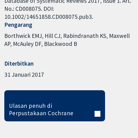
Database of Systematic Reviews 2017, Issue 1. Art.
No.: CD008075. DOI:
10.1002/14651858.CD008075.pub3.
Pengarang
Borthwick EMJ
Hill CJ
Rabindranath KS
Maxwell
AP
McAuley DF
Blackwood B
Diterbitkan
31 Januari 2017
Ulasan penuh di
Perpustakaan Cochrane