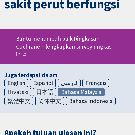
sakit perut berfungsi
Bantu menambah baik Ringkasan
Cochrane –
lengkapkan survey ringkas
ini
Juga terdapat dalam
English
Español
فارسی
Français
Hrvatski
日本語
Bahasa Malaysia
繁體中文
简体中文
Bahasa Indonesia
Apakah tujuan ulasan ini?