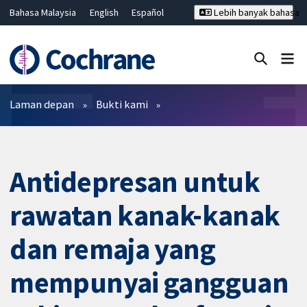
Bahasa Malaysia
English
Español
Lebih banyak bahasa
فارسی
Français
Русский
Hrvatski
Deutsch
ไทย
繁體中文
简体中文
Tutup carian ✖
Penapis
Laman depan
Bukti kami
Antidepresan untuk
rawatan kanak-kanak
dan remaja yang
mempunyai gangguan