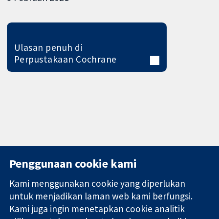
Ulasan penuh di
Perpustakaan Cochrane
Penggunaan cookie kami
Kami menggunakan cookie yang diperlukan
11-13 Cavendish
Hubungi kita
untuk menjadikan laman web kami berfungsi.
Square
Berita
Kami juga ingin menetapkan cookie analitik
Bukti yang
London
Pejabat