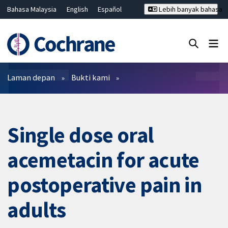
Bahasa Malaysia
English
Español
Lebih banyak bahasa
فارسی
Français
Русский
Hrvatski
Deutsch
ไทย
繁體中文
简体中文
Tutup carian ✖
Penapis
Laman depan
Bukti kami
Single dose oral
acemetacin for acute
postoperative pain in
adults