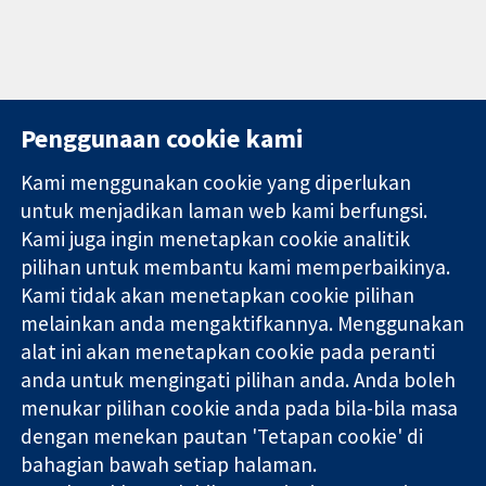
Penggunaan cookie kami
Kami menggunakan cookie yang diperlukan
11-13 Cavendish
Hubungi kita
untuk menjadikan laman web kami berfungsi.
Square
Berita
Kami juga ingin menetapkan cookie analitik
Bukti yang
London
Pejabat
pilihan untuk membantu kami memperbaikinya.
dipercayai.
W1G 0AN
akhbar
keputusan
United Kingdom
Perihal Kami
Kami tidak akan menetapkan cookie pilihan
termaklum
Pekerjaan
melainkan anda mengaktifkannya. Menggunakan
Kesihatan yang
Cochrane
alat ini akan menetapkan cookie pada peranti
lebih baik
Library
anda untuk mengingati pilihan anda. Anda boleh
menukar pilihan cookie anda pada bila-bila masa
dengan menekan pautan 'Tetapan cookie' di
Kolaborasi Cochrane ialah sebuah badan amal (no. 1045921) dan
bahagian bawah setiap halaman.
sebuah syarikat terhad oleh jaminan (no. 03044323) yang