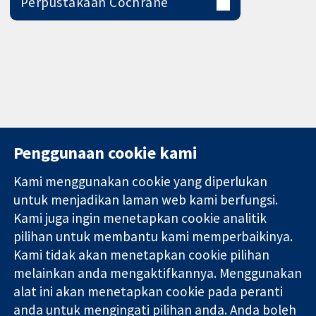
Perpustakaan Cochrane
Penggunaan cookie kami
Kami menggunakan cookie yang diperlukan
11-13 Cavendish
Hubungi kita
untuk menjadikan laman web kami berfungsi.
Square
Berita
Kami juga ingin menetapkan cookie analitik
Bukti yang
London
Pejabat
pilihan untuk membantu kami memperbaikinya.
dipercayai.
W1G 0AN
akhbar
keputusan
United Kingdom
Perihal Kami
Kami tidak akan menetapkan cookie pilihan
termaklum
Pekerjaan
melainkan anda mengaktifkannya. Menggunakan
Kesihatan yang
Cochrane
alat ini akan menetapkan cookie pada peranti
lebih baik
Library
anda untuk mengingati pilihan anda. Anda boleh