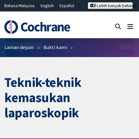
Bahasa Malaysia
English
Español
Lebih banyak bahasa
فارسی
Français
Русский
Hrvatski
Deutsch
ไทย
繁體中文
简体中文
Tutup carian ✖
Penapis
Laman depan
Bukti kami
Teknik-teknik
kemasukan
laparoskopik