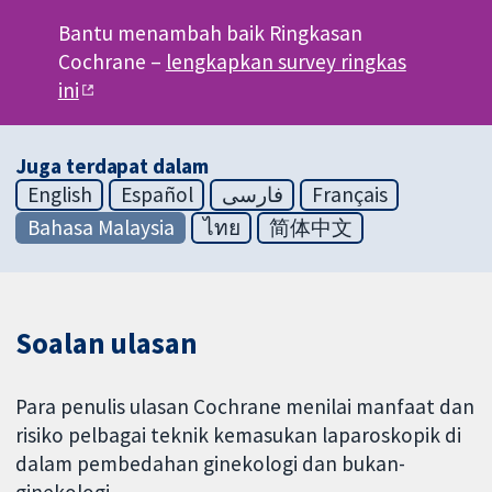
Bantu menambah baik Ringkasan
Cochrane –
lengkapkan survey ringkas
ini
Juga terdapat dalam
English
Español
فارسی
Français
Bahasa Malaysia
ไทย
简体中文
Soalan ulasan
Para penulis ulasan Cochrane menilai manfaat dan
risiko pelbagai teknik kemasukan laparoskopik di
dalam pembedahan ginekologi dan bukan-
ginekologi.