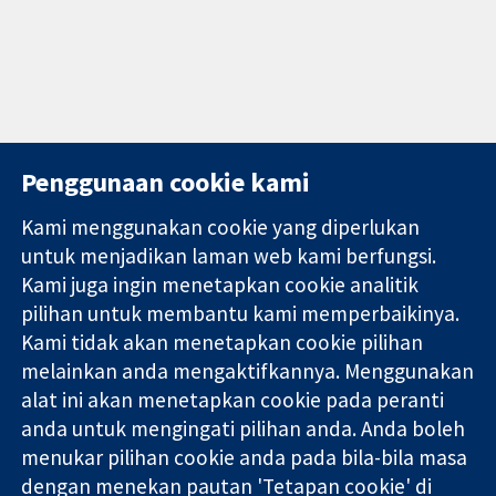
Penggunaan cookie kami
Kami menggunakan cookie yang diperlukan
11-13 Cavendish
Hubungi kita
untuk menjadikan laman web kami berfungsi.
Square
Berita
Kami juga ingin menetapkan cookie analitik
Bukti yang
London
Pejabat
dipercayai.
pilihan untuk membantu kami memperbaikinya.
W1G 0AN
akhbar
keputusan
United Kingdom
Perihal Kami
Kami tidak akan menetapkan cookie pilihan
termaklum
Pekerjaan
melainkan anda mengaktifkannya. Menggunakan
Kesihatan yang
Cochrane
alat ini akan menetapkan cookie pada peranti
lebih baik
Library
anda untuk mengingati pilihan anda. Anda boleh
menukar pilihan cookie anda pada bila-bila masa
dengan menekan pautan 'Tetapan cookie' di