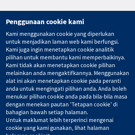
Penggunaan cookie kami
Kami menggunakan cookie yang diperlukan
11-13 Cavendish
Hubungi kita
untuk menjadikan laman web kami berfungsi.
Square
Berita
Kami juga ingin menetapkan cookie analitik
Bukti yang
London
Pejabat
pilihan untuk membantu kami memperbaikinya.
dipercayai.
W1G 0AN
akhbar
keputusan
Kami tidak akan menetapkan cookie pilihan
United Kingdom
Perihal Kami
termaklum
Pekerjaan
melainkan anda mengaktifkannya. Menggunakan
Kesihatan yang
Cochrane
alat ini akan menetapkan cookie pada peranti
lebih baik
Library
anda untuk mengingati pilihan anda. Anda boleh
menukar pilihan cookie anda pada bila-bila masa
dengan menekan pautan 'Tetapan cookie' di
Kolaborasi Cochrane ialah sebuah badan amal (no. 1045921) dan
bahagian bawah setiap halaman.
sebuah syarikat terhad oleh jaminan (no. 03044323) yang
Untuk maklumat lebih terperinci mengenai
berdaftar di England & Wales. Nombor pendaftaran VAT GB 718
cookie yang kami gunakan, lihat halaman
2127 49.