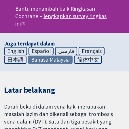
Bantu menambah baik Ringkasan
Cochrane –
lengkapkan survey ringkas
ini
Juga terdapat dalam
English
Español
فارسی
Français
日本語
Bahasa Malaysia
简体中文
Latar belakang
Darah beku di dalam vena kaki merupakan
masalah lazim dan dikenali sebagai trombosis
vena dalam (DVT). Satu dari tiga pesakit yang
menghidap DVT mendapat komplikasi yang