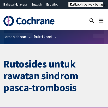
Bahasa Malaysia
English
Español
Lebih banyak bahasa
فارسی
Français
Русский
Hrvatski
Deutsch
ไทย
繁體中文
简体中文
Tutup carian ✖
Penapis
Laman depan
Bukti kami
Rutosides untuk
rawatan sindrom
pasca-trombosis