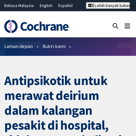
Bahasa Malaysia
English
Español
Lebih banyak bahasa
فارسی
Français
Русский
Hrvatski
Deutsch
ไทย
繁體中文
简体中文
Tutup carian ✖
Penapis
Laman depan
Bukti kami
Antipsikotik untuk
merawat deirium
dalam kalangan
pesakit di hospital,