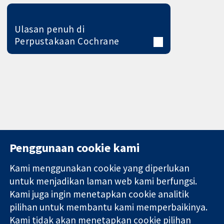
Ulasan penuh di
Perpustakaan Cochrane
Penggunaan cookie kami
Kami menggunakan cookie yang diperlukan
11-13 Cavendish
Hubungi kita
untuk menjadikan laman web kami berfungsi.
Square
Berita
Kami juga ingin menetapkan cookie analitik
Bukti yang
London
Pejabat
pilihan untuk membantu kami memperbaikinya.
dipercayai.
W1G 0AN
akhbar
keputusan
United Kingdom
Perihal Kami
Kami tidak akan menetapkan cookie pilihan