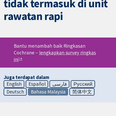
tidak termasuk di unit
rawatan rapi
Bantu menambah baik Ringkasan
Cochrane –
lengkapkan survey ringkas
ini
Juga terdapat dalam
English
Español
فارسی
Русский
Deutsch
Bahasa Malaysia
简体中文