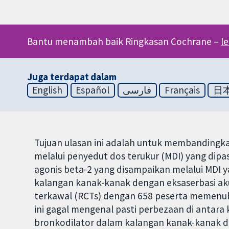
Bantu menambah baik Ringkasan Cochrane –
l
Juga terdapat dalam
English
Español
فارسی
Français
日
Tujuan ulasan ini adalah untuk membandingka
melalui penyedut dos terukur (MDI) yang dip
agonis beta-2 yang disampaikan melalui MDI 
kalangan kanak-kanak dengan eksaserbasi aku
terkawal (RCTs) dengan 658 peserta memenuhi 
ini gagal mengenal pasti perbezaan di antar
bronkodilator dalam kalangan kanak-kanak d