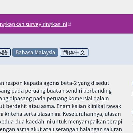
engkapkan survey ringkas ini
本語
Bahasa Malaysia
简体中文
n respon kepada agonis beta-2 yang disedut
asang pada peruang buatan sendiri berbanding
yang dipasang pada peruang komersial dalam
t berdehit atau asma. Enam kajian klinikal rawak
kriteria serta ulasan ini. Keseluruhannya, ulasan
a kedua-dua kaedah ini untuk menyampaikan terapi
engan asma akut atau serangan halangan saluran