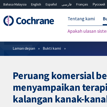
Bahasa Malaysia
English
Español
فارسی
Français
Русский
繁體中文
简体中文
Tentang kami
Bu
Apakah ulasan sist
Penapis
Laman depan
Bukti kami
Peruang komersial be
menyampaikan terapi 
kalangan kanak-kana