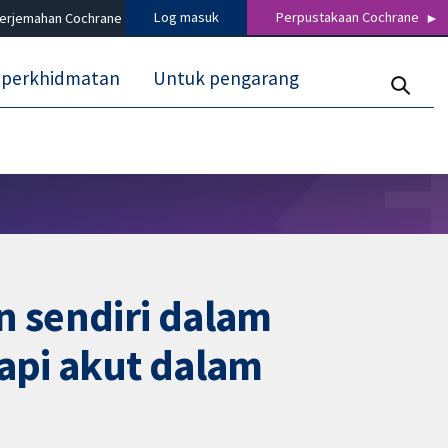
Log masuk
Perpustakaan Cochrane
terjemahan Cochrane
 perkhidmatan
Untuk pengarang
 sendiri dalam
api akut dalam