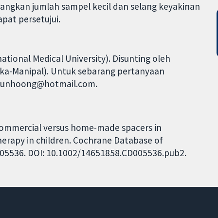
ngkan jumlah sampel kecil dan selang keyakinan
pat persetujui.
ional Medical University). Disunting oleh
laka-Manipal). Untuk sebarang pertanyaan
.chunhoong@hotmail.com.
Commercial versus home-made spacers in
herapy in children. Cochrane Database of
CD005536. DOI: 10.1002/14651858.CD005536.pub2.