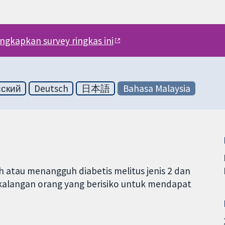
engkapkan survey ringkas ini
сский
Deutsch
日本語
Bahasa Malaysia
 atau menangguh diabetis melitus jenis 2 dan
kalangan orang yang berisiko untuk mendapat