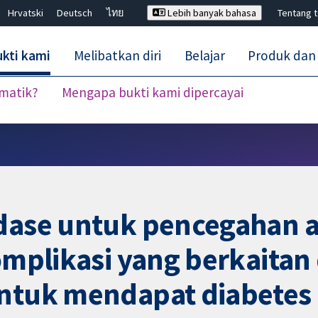
Hrvatski
Deutsch
ไทย
Lebih banyak bahasa
Tentang 
kti kami
Melibatkan diri
Belajar
Produk dan
ematik?
Mengapa bukti kami dipercayai
Tutup carian ✖
idase untuk pencegahan
komplikasi yang berkaita
ntuk mendapat diabetes m