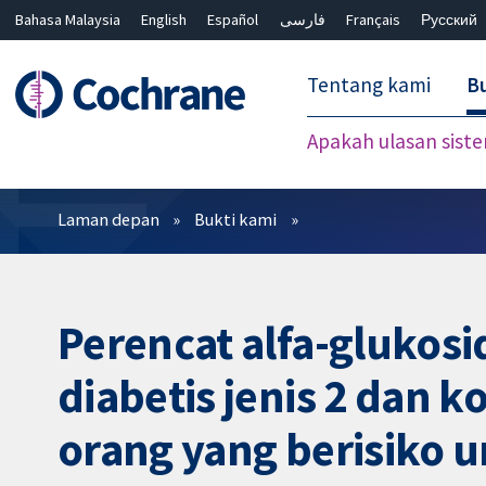
Bahasa Malaysia
English
Español
فارسی
Français
Русский
繁體中文
简体中文
Tentang kami
Bu
Apakah ulasan sist
Penapis
Laman depan
Bukti kami
Perencat alfa-glukos
diabetis jenis 2 dan 
orang yang berisiko u