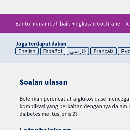
Bantu menambah baik Ringkasan Cochrane –
l
Juga terdapat dalam
English
Español
فارسی
Français
Ру
Soalan ulasan
Bolehkah perencat alfa-glukosidase mencegah
komplikasi yang berkaitan dengannya dalam 
diabetes melitus jenis 2?