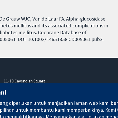
De Grauw WJC, Van de Laar FA. Alpha-glucosidase
abetes mellitus and its associated complications in
 diabetes mellitus. Cochrane Database of
 CD005061. DOI: 10.1002/14651858.CD005061.pub3.
11-13 Cavendish Square
London
mi
W1G 0AN
United Kingdom
ng diperlukan untuk menjadikan laman web kami berfu
 pilihan untuk membantu kami memperbaikinya. Kami
nda mengaktifkannya. Menggunakan alat ini akan mene