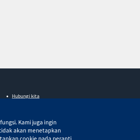
Hubungi kita
Berita
Pejabat akhbar
Perihal Kami
ngsi. Kami juga ingin
Pekerjaan
 tidak akan menetapkan
Cochrane Library
tapkan cookie pada peranti