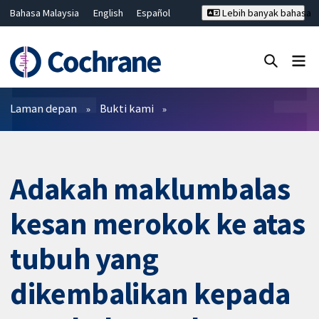
Bahasa Malaysia
English
Español
Lebih banyak bahasa
فارسی
Français
Русский
Hrvatski
Deutsch
ไทย
繁體中文
简体中文
Tutup carian ✖
Penapis
Laman depan
Bukti kami
Adakah maklumbalas
kesan merokok ke atas
tubuh yang
dikembalikan kepada