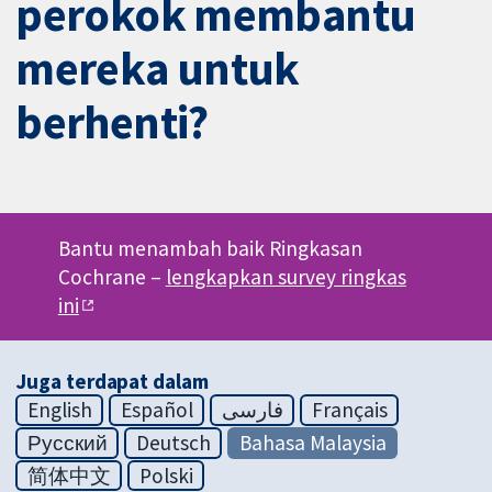
perokok membantu
mereka untuk
berhenti?
Bantu menambah baik Ringkasan
Cochrane –
lengkapkan survey ringkas
ini
Juga terdapat dalam
English
Español
فارسی
Français
Русский
Deutsch
Bahasa Malaysia
简体中文
Polski