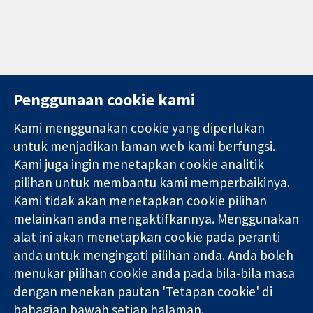
Penggunaan cookie kami
Kami menggunakan cookie yang diperlukan
11-13 Cavendish
Hubungi kita
untuk menjadikan laman web kami berfungsi.
Square
Berita
Kami juga ingin menetapkan cookie analitik
Bukti yang
London
Pejabat
pilihan untuk membantu kami memperbaikinya.
dipercayai.
W1G 0AN
akhbar
keputusan
Kami tidak akan menetapkan cookie pilihan
United Kingdom
Perihal Kami
termaklum
Pekerjaan
melainkan anda mengaktifkannya. Menggunakan
Kesihatan yang
Cochrane
alat ini akan menetapkan cookie pada peranti
lebih baik
Library
anda untuk mengingati pilihan anda. Anda boleh
menukar pilihan cookie anda pada bila-bila masa
dengan menekan pautan 'Tetapan cookie' di
Kolaborasi Cochrane ialah sebuah badan amal (no. 1045921) dan
bahagian bawah setiap halaman.