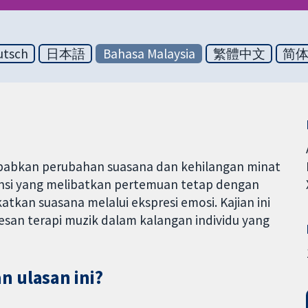
utsch
日本語
Bahasa Malaysia
繁體中文
简
babkan perubahan suasana dan kehilangan minat
vensi yang melibatkan pertemuan tetap dengan
kan suasana melalui ekspresi emosi. Kajian ini
an terapi muzik dalam kalangan individu yang
n ulasan ini?