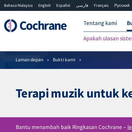
Bahasa Malaysia
English
Español
فارسی
Français
Русский
繁體中文
简体中文
Tentang kami
Bu
Apakah ulasan sist
Penapis
Laman depan
Bukti kami
Terapi muzik untuk 
Bantu menambah baik Ringkasan Cochrane –
l