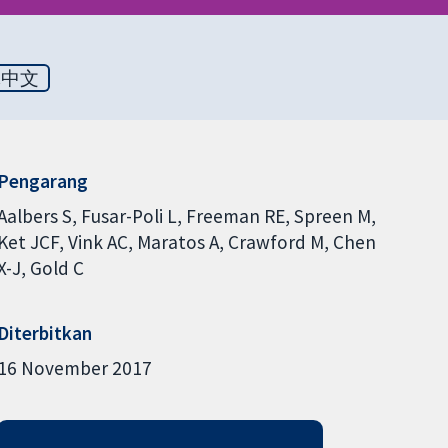
体中文
Pengarang
Aalbers S
Fusar-Poli L
Freeman RE
Spreen M
Ket JCF
Vink AC
Maratos A
Crawford M
Chen
X-J
Gold C
Diterbitkan
16 November 2017