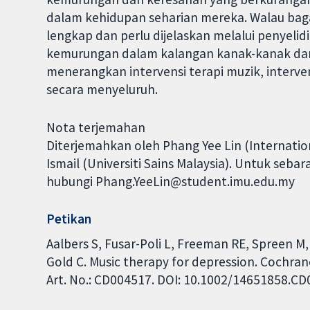
dalam kehidupan seharian mereka. Walau bag
lengkap dan perlu dijelaskan melalui penyeli
kemurungan dalam kalangan kanak-kanak dan 
menerangkan intervensi terapi muzik, interve
secara menyeluruh.
Nota terjemahan
Diterjemahkan oleh Phang Yee Lin (Internation
Ismail (Universiti Sains Malaysia). Untuk seba
hubungi Phang.YeeLin@student.imu.edu.my
Petikan
Aalbers S, Fusar-Poli L, Freeman RE, Spreen M,
Gold C. Music therapy for depression. Cochran
Art. No.: CD004517. DOI: 10.1002/14651858.C