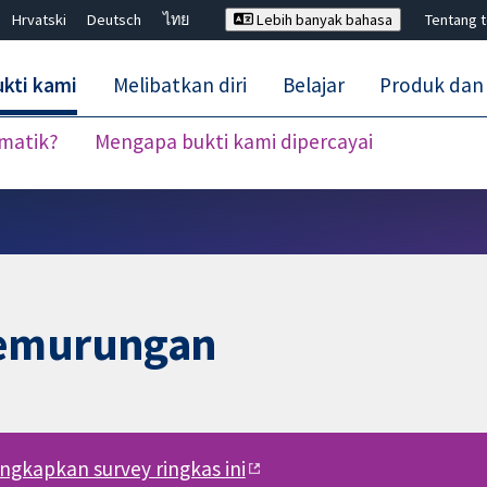
Hrvatski
Deutsch
ไทย
Lebih banyak bahasa
Tentang 
kti kami
Melibatkan diri
Belajar
Produk dan
ematik?
Mengapa bukti kami dipercayai
Tutup carian ✖
kemurungan
engkapkan survey ringkas ini