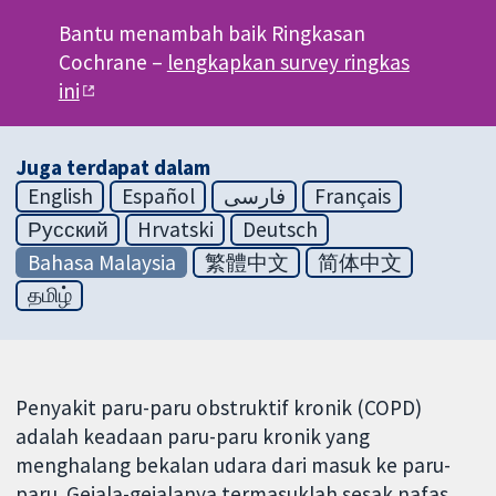
Bantu menambah baik Ringkasan
Cochrane –
lengkapkan survey ringkas
ini
Juga terdapat dalam
English
Español
فارسی
Français
Русский
Hrvatski
Deutsch
Bahasa Malaysia
繁體中文
简体中文
தமிழ்
Penyakit paru-paru obstruktif kronik (COPD)
adalah keadaan paru-paru kronik yang
menghalang bekalan udara dari masuk ke paru-
paru. Gejala-gejalanya termasuklah sesak nafas,