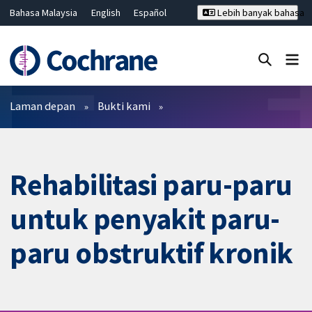
Bahasa Malaysia
English
Español
Lebih banyak bahasa
فارسی
Français
Русский
Hrvatski
Deutsch
ไทย
繁體中文
简体中文
Tutup carian ✖
Penapis
Laman depan
Bukti kami
Rehabilitasi paru-paru
untuk penyakit paru-
paru obstruktif kronik