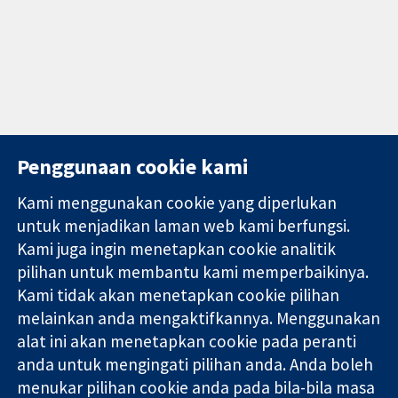
Penggunaan cookie kami
Kami menggunakan cookie yang diperlukan
11-13 Cavendish
Hubungi kita
untuk menjadikan laman web kami berfungsi.
Square
Berita
Kami juga ingin menetapkan cookie analitik
Bukti yang
London
Pejabat
dipercayai.
pilihan untuk membantu kami memperbaikinya.
W1G 0AN
akhbar
keputusan
United Kingdom
Perihal Kami
Kami tidak akan menetapkan cookie pilihan
termaklum
Pekerjaan
melainkan anda mengaktifkannya. Menggunakan
Kesihatan yang
Cochrane
alat ini akan menetapkan cookie pada peranti
lebih baik
Library
anda untuk mengingati pilihan anda. Anda boleh
menukar pilihan cookie anda pada bila-bila masa