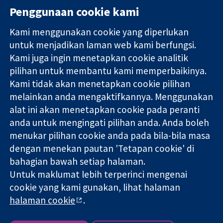
Penggunaan cookie kami
Kami menggunakan cookie yang diperlukan
11-13 Cavendish
Hubungi kita
untuk menjadikan laman web kami berfungsi.
Square
Berita
Kami juga ingin menetapkan cookie analitik
Bukti yang
London
Pejabat
pilihan untuk membantu kami memperbaikinya.
dipercayai.
W1G 0AN
akhbar
keputusan
United Kingdom
Perihal Kami
Kami tidak akan menetapkan cookie pilihan
termaklum
Pekerjaan
melainkan anda mengaktifkannya. Menggunakan
Kesihatan yang
Cochrane
alat ini akan menetapkan cookie pada peranti
lebih baik
Library
anda untuk mengingati pilihan anda. Anda boleh
menukar pilihan cookie anda pada bila-bila masa
dengan menekan pautan 'Tetapan cookie' di
Kolaborasi Cochrane ialah sebuah badan amal (no. 1045921) dan
bahagian bawah setiap halaman.
sebuah syarikat terhad oleh jaminan (no. 03044323) yang
Untuk maklumat lebih terperinci mengenai
berdaftar di England & Wales. Nombor pendaftaran VAT GB 718
2127 49.
cookie yang kami gunakan, lihat halaman
halaman cookie
.
Hak Cipta © 2026 Kolabrasi Cochrane
Terma & Syarat Laman Web
|
Penafian
|
Kerahsiaan
|
Dasar