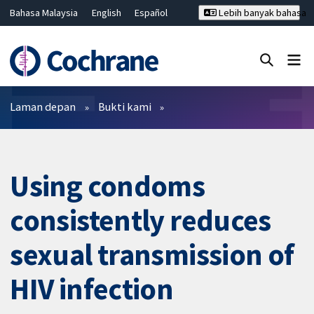
Bahasa Malaysia
English
Español
Lebih banyak bahasa
فارسی
Français
Русский
Hrvatski
Deutsch
ไทย
繁體中文
简体中文
Tutup carian ✖
Penapis
Laman depan
Bukti kami
Using condoms
consistently reduces
sexual transmission of
HIV infection