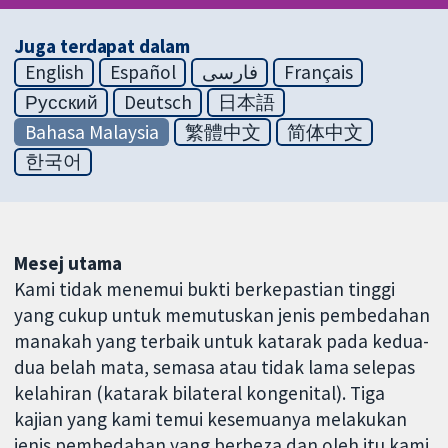
Juga terdapat dalam
English
Español
فارسی
Français
Русский
Deutsch
日本語
Bahasa Malaysia
繁體中文
简体中文
한국어
Mesej utama
Kami tidak menemui bukti berkepastian tinggi
yang cukup untuk memutuskan jenis pembedahan
manakah yang terbaik untuk katarak pada kedua-
dua belah mata, semasa atau tidak lama selepas
kelahiran (katarak bilateral kongenital). Tiga
kajian yang kami temui kesemuanya melakukan
jenis pembedahan yang berbeza dan oleh itu kami