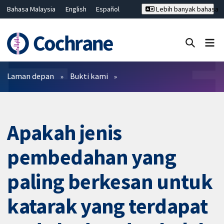
Bahasa Malaysia
English
Español
Lebih banyak bahasa
فارسی
Français
Русский
Hrvatski
Deutsch
ไทย
繁體中文
简体中文
Tutup carian ✖
Penapis
Laman depan
Bukti kami
Apakah jenis
pembedahan yang
paling berkesan untuk
katarak yang terdapat