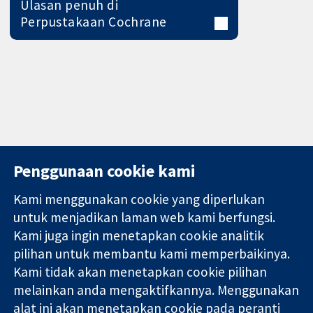
Ulasan penuh di
Perpustakaan Cochrane
Penggunaan cookie kami
Kami menggunakan cookie yang diperlukan
11-13 Cavendish
Hubungi kita
untuk menjadikan laman web kami berfungsi.
Square
Berita
Kami juga ingin menetapkan cookie analitik
Bukti yang
London
Pejabat
pilihan untuk membantu kami memperbaikinya.
dipercayai.
W1G 0AN
akhbar
keputusan
United Kingdom
Perihal Kami
Kami tidak akan menetapkan cookie pilihan
termaklum
Pekerjaan
melainkan anda mengaktifkannya. Menggunakan
Kesihatan yang
Cochrane
alat ini akan menetapkan cookie pada peranti