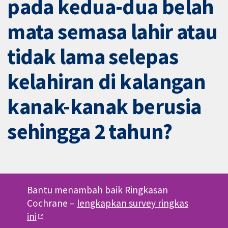
pada kedua-dua belah
mata semasa lahir atau
tidak lama selepas
kelahiran di kalangan
kanak-kanak berusia
sehingga 2 tahun?
Bantu menambah baik Ringkasan
Cochrane –
lengkapkan survey ringkas
ini