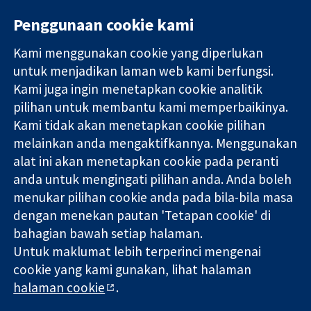
Penggunaan cookie kami
Kami menggunakan cookie yang diperlukan
11-13 Cavendish
Hubungi kita
untuk menjadikan laman web kami berfungsi.
Square
Berita
Kami juga ingin menetapkan cookie analitik
Bukti yang
London
Pejabat
pilihan untuk membantu kami memperbaikinya.
dipercayai.
W1G 0AN
akhbar
keputusan
Kami tidak akan menetapkan cookie pilihan
United Kingdom
Perihal Kami
termaklum
Pekerjaan
melainkan anda mengaktifkannya. Menggunakan
Kesihatan yang
Cochrane
alat ini akan menetapkan cookie pada peranti
lebih baik
Library
anda untuk mengingati pilihan anda. Anda boleh
menukar pilihan cookie anda pada bila-bila masa
dengan menekan pautan 'Tetapan cookie' di
Kolaborasi Cochrane ialah sebuah badan amal (no. 1045921) dan
bahagian bawah setiap halaman.
sebuah syarikat terhad oleh jaminan (no. 03044323) yang
Untuk maklumat lebih terperinci mengenai
berdaftar di England & Wales. Nombor pendaftaran VAT GB 718
cookie yang kami gunakan, lihat halaman
2127 49.
halaman cookie
.
Hak Cipta © 2026 Kolabrasi Cochrane