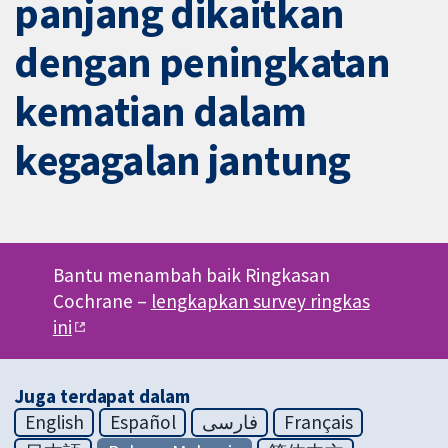
panjang dikaitkan
dengan peningkatan
kematian dalam
kegagalan jantung
Bantu menambah baik Ringkasan
Cochrane –
lengkapkan survey ringkas
ini
Juga terdapat dalam
English
Español
فارسی
Français