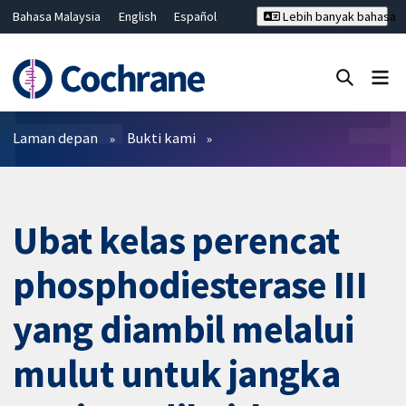
Bahasa Malaysia
English
Español
Lebih banyak bahasa
فارسی
Français
Русский
Hrvatski
Deutsch
ไทย
繁體中文
简体中文
Tutup carian ✖
Penapis
Laman depan
Bukti kami
Ubat kelas perencat
phosphodiesterase III
yang diambil melalui
mulut untuk jangka