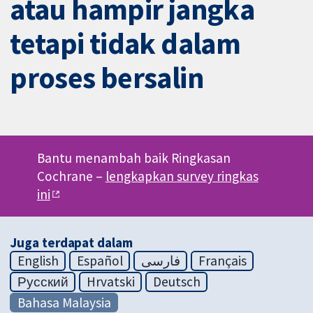
atau hampir jangka
tetapi tidak dalam
proses bersalin
Bantu menambah baik Ringkasan
Cochrane –
lengkapkan survey ringkas
ini
Juga terdapat dalam
English
Español
فارسی
Français
Русский
Hrvatski
Deutsch
Bahasa Malaysia