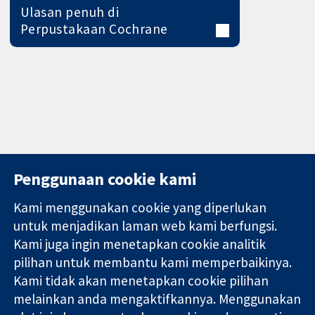
Ulasan penuh di
Perpustakaan Cochrane
Penggunaan cookie kami
Kami menggunakan cookie yang diperlukan
11-13 Cavendish
Hubungi kita
untuk menjadikan laman web kami berfungsi.
Square
Berita
Kami juga ingin menetapkan cookie analitik
Bukti yang
London
Pejabat
pilihan untuk membantu kami memperbaikinya.
dipercayai.
W1G 0AN
akhbar
keputusan
Kami tidak akan menetapkan cookie pilihan
United Kingdom
Perihal Kami
termaklum
Pekerjaan
melainkan anda mengaktifkannya. Menggunakan
Kesihatan yang
Cochrane