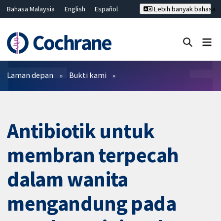
Bahasa Malaysia
English
Español
Lebih banyak bahasa
فارسی
Français
Русский
Hrvatski
Deutsch
ไทย
繁體中文
简体中文
Tutup carian ✖
Penapis
Laman depan
Bukti kami
Antibiotik untuk
membran terpecah
dalam wanita
mengandung pada