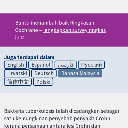
Bantu menambah baik Ringkasan
Cochrane –
lengkapkan survey ringkas
ini
Juga terdapat dalam
English
Español
فارسی
Русский
Hrvatski
Deutsch
Bahasa Malaysia
简体中文
Polski
Bakteria tuberkulosis telah dicadangkan sebagai
satu kemungkinan penyebab penyakit Crohn
kerana persamaan antara lesi Crohn dan