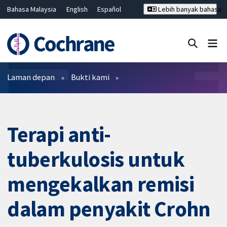
Bahasa Malaysia
English
Español
Lebih banyak bahasa
فارسی
Français
Русский
Hrvatski
Deutsch
ไทย
繁體中文
简体中文
Tutup carian ✖
Penapis
Laman depan
Bukti kami
Terapi anti-
tuberkulosis untuk
mengekalkan remisi
dalam penyakit Crohn