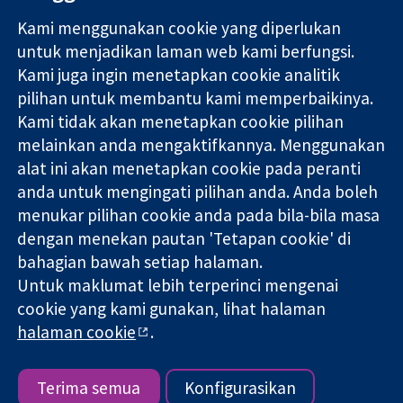
Kami menggunakan cookie yang diperlukan
11-13 Cavendish
Hubungi kita
untuk menjadikan laman web kami berfungsi.
Square
Berita
Kami juga ingin menetapkan cookie analitik
Bukti yang
London
Pejabat
pilihan untuk membantu kami memperbaikinya.
dipercayai.
W1G 0AN
akhbar
keputusan
Kami tidak akan menetapkan cookie pilihan
United Kingdom
Perihal Kami
termaklum
Pekerjaan
melainkan anda mengaktifkannya. Menggunakan
Kesihatan yang
Cochrane
alat ini akan menetapkan cookie pada peranti
lebih baik
Library
anda untuk mengingati pilihan anda. Anda boleh
menukar pilihan cookie anda pada bila-bila masa
dengan menekan pautan 'Tetapan cookie' di
Kolaborasi Cochrane ialah sebuah badan amal (no. 1045921) dan
bahagian bawah setiap halaman.
sebuah syarikat terhad oleh jaminan (no. 03044323) yang
Untuk maklumat lebih terperinci mengenai
berdaftar di England & Wales. Nombor pendaftaran VAT GB 718
cookie yang kami gunakan, lihat halaman
2127 49.
halaman cookie
.
Hak Cipta © 2026 Kolabrasi Cochrane
Terma & Syarat Laman Web
|
Penafian
|
Kerahsiaan
|
Dasar
cookie
|
Tetapan cookie
Terima semua
Konfigurasikan