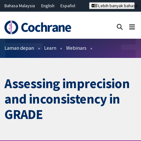
Bahasa Malaysia
English
Español
Lebih banyak bahasa
فارسی
Français
Русский
Hrvatski
Deutsch
ไทย
繁體中文
简体中文
Tutup carian ✖
Penapis
Laman depan
Learn
Webinars
Assessing imprecision
and inconsistency in
GRADE