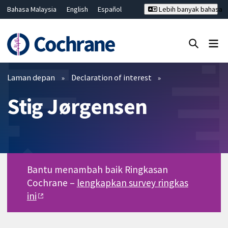
Bahasa Malaysia
English
Español
Lebih banyak bahasa
فارسی
Français
Русский
Hrvatski
Deutsch
ไทย
繁體中文
简体中文
Tutup carian ✖
Penapis
Laman depan
Declaration of interest
Stig Jørgensen
Bantu menambah baik Ringkasan
Cochrane –
lengkapkan survey ringkas
ini