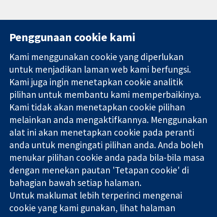
Penggunaan cookie kami
Kami menggunakan cookie yang diperlukan
11-13 Cavendish
Hubungi kita
untuk menjadikan laman web kami berfungsi.
Square
Berita
Kami juga ingin menetapkan cookie analitik
Bukti yang
London
Pejabat
dipercayai.
pilihan untuk membantu kami memperbaikinya.
W1G 0AN
akhbar
keputusan
United Kingdom
Perihal Kami
Kami tidak akan menetapkan cookie pilihan
termaklum
Pekerjaan
melainkan anda mengaktifkannya. Menggunakan
Kesihatan yang
Cochrane
alat ini akan menetapkan cookie pada peranti
lebih baik
Library
anda untuk mengingati pilihan anda. Anda boleh
menukar pilihan cookie anda pada bila-bila masa
dengan menekan pautan 'Tetapan cookie' di
Kolaborasi Cochrane ialah sebuah badan amal (no. 1045921) dan
bahagian bawah setiap halaman.
sebuah syarikat terhad oleh jaminan (no. 03044323) yang
Untuk maklumat lebih terperinci mengenai
berdaftar di England & Wales. Nombor pendaftaran VAT GB 718
2127 49.
cookie yang kami gunakan, lihat halaman