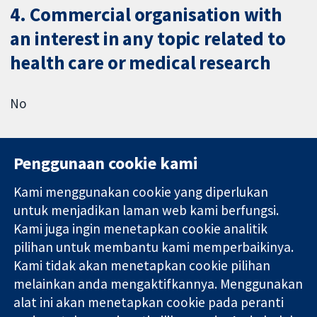
4. Commercial organisation with
an interest in any topic related to
health care or medical research
No
Penggunaan cookie kami
Kami menggunakan cookie yang diperlukan
11-13 Cavendish
Hubungi kita
untuk menjadikan laman web kami berfungsi.
Square
Berita
Kami juga ingin menetapkan cookie analitik
Bukti yang
London
Pejabat
pilihan untuk membantu kami memperbaikinya.
dipercayai.
W1G 0AN
akhbar
keputusan
Kami tidak akan menetapkan cookie pilihan
United Kingdom
Perihal Kami
termaklum
Pekerjaan
melainkan anda mengaktifkannya. Menggunakan
Kesihatan yang
Cochrane
alat ini akan menetapkan cookie pada peranti
lebih baik
Library