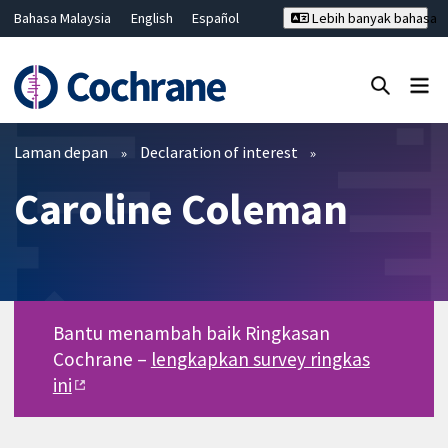
Bahasa Malaysia
English
Español
Lebih banyak bahasa
فارسی
Français
Русский
Hrvatski
Deutsch
ไทย
繁體中文
简体中文
Tutup carian ✖
Penapis
Laman depan
Declaration of interest
Caroline Coleman
Bantu menambah baik Ringkasan
Cochrane –
lengkapkan survey ringkas
ini