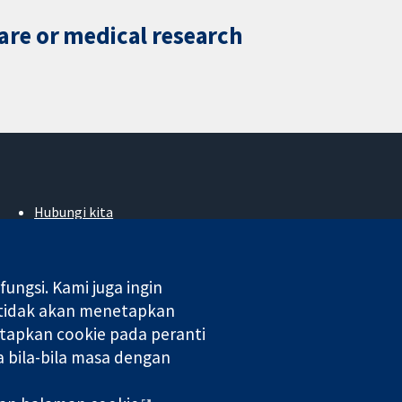
care or medical research
Hubungi kita
Berita
Pejabat akhbar
Perihal Kami
ngsi. Kami juga ingin
Pekerjaan
 tidak akan menetapkan
Cochrane Library
tapkan cookie pada peranti
 bila-bila masa dengan
 di England & Wales. Nombor pendaftaran VAT GB 718 2127 49.