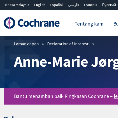
Bahasa Malaysia
English
Español
فارسی
Français
Русский
繁體中文
简体中文
Tentang kami
Bu
Penapis
Laman depan
Declaration of interest
Anne-Marie Jør
Bantu menambah baik Ringkasan Cochrane –
l