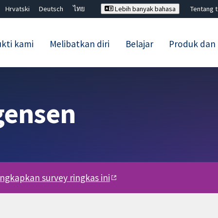
Hrvatski
Deutsch
ไทย
Lebih banyak bahasa
Tentang 
kti kami
Melibatkan diri
Belajar
Produk dan
Tutup carian ✖
gensen
engkapkan survey ringkas ini