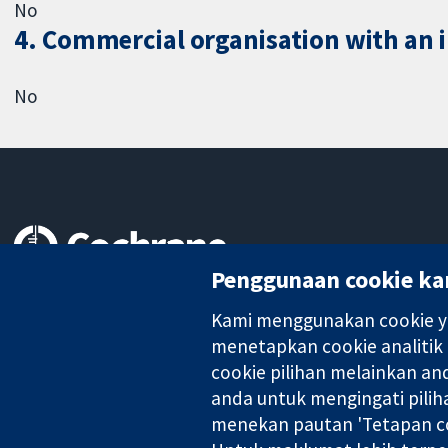
No
4. Commercial organisation with an in
No
Penggunaan cookie ka
Bukti yang dipercayai.
keputusan termaklum
Kami menggunakan cookie ya
Kesihatan yang lebih baik
menetapkan cookie analitik
cookie pilihan melainkan a
anda untuk mengingati pilih
Kolaborasi Cochrane ialah sebuah badan amal (no. 1045921) dan s
menekan pautan 'Tetapan co