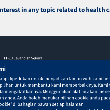
terest in any topic related to health 
11-13 Cavendish Square
London
mi
W1G 0AN
United Kingdom
ng diperlukan untuk menjadikan laman web kami berfu
 pilihan untuk membantu kami memperbaikinya. Kami
nda mengaktifkannya. Menggunakan alat ini akan mene
an anda. Anda boleh menukar pilihan cookie anda pada
ebuah syarikat terhad oleh jaminan (no. 03044323) yang berdaftar
okie' di bahagian bawah setiap halaman.