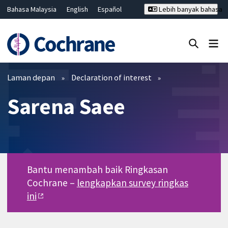
Bahasa Malaysia
English
Español
Lebih banyak bahasa
فارسی
Français
Русский
Hrvatski
Deutsch
ไทย
繁體中文
简体中文
Tutup carian ✖
Penapis
Laman depan
Declaration of interest
Sarena Saee
Bantu menambah baik Ringkasan
Cochrane –
lengkapkan survey ringkas
ini