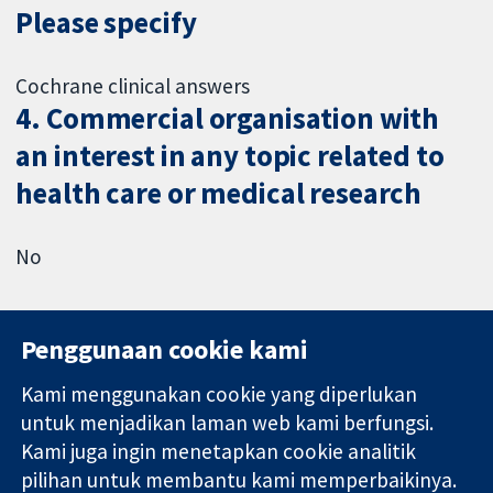
Please specify
Cochrane clinical answers
4. Commercial organisation with
an interest in any topic related to
health care or medical research
No
Penggunaan cookie kami
Kami menggunakan cookie yang diperlukan
11-13 Cavendish
Hubungi kita
untuk menjadikan laman web kami berfungsi.
Square
Berita
Kami juga ingin menetapkan cookie analitik
Bukti yang
London
Pejabat
pilihan untuk membantu kami memperbaikinya.
dipercayai.
W1G 0AN
akhbar