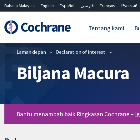
Bahasa Malaysia
English
Español
فارسی
Français
Русский
繁體中文
简体中文
Tentang kami
Bu
Penapis
Laman depan
Declaration of interest
Biljana Macura
Bantu menambah baik Ringkasan Cochrane –
l