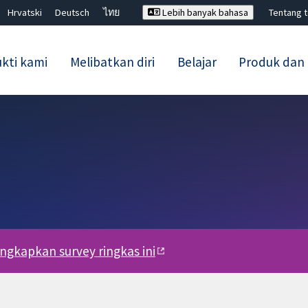
Hrvatski
Deutsch
ไทย
Lebih banyak bahasa
Tentang 
kti kami
Melibatkan diri
Belajar
Produk dan
Tutup carian ✖
engkapkan survey ringkas ini