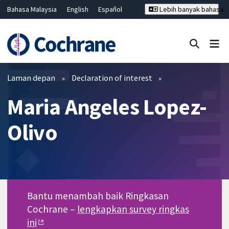
Bahasa Malaysia
English
Español
Lebih banyak bahasa
فارسی
Français
Русский
Hrvatski
Deutsch
ไทย
繁體中文
简体中文
Tutup carian ✖
Penapis
Laman depan
Declaration of interest
Maria Angeles Lopez-
Olivo
Bantu menambah baik Ringkasan
Cochrane –
lengkapkan survey ringkas
ini