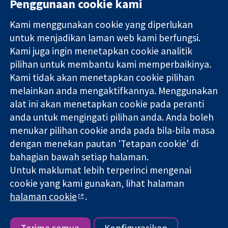
Penggunaan cookie kami
Kami menggunakan cookie yang diperlukan
11-13 Cavendish
Hubungi kita
untuk menjadikan laman web kami berfungsi.
Square
Berita
Kami juga ingin menetapkan cookie analitik
Bukti yang
London
Pejabat
pilihan untuk membantu kami memperbaikinya.
dipercayai.
W1G 0AN
akhbar
keputusan
United Kingdom
Perihal Kami
Kami tidak akan menetapkan cookie pilihan
termaklum
Pekerjaan
melainkan anda mengaktifkannya. Menggunakan
Kesihatan yang
Cochrane
alat ini akan menetapkan cookie pada peranti
lebih baik
Library
anda untuk mengingati pilihan anda. Anda boleh
menukar pilihan cookie anda pada bila-bila masa
dengan menekan pautan 'Tetapan cookie' di
Kolaborasi Cochrane ialah sebuah badan amal (no. 1045921) dan
bahagian bawah setiap halaman.
sebuah syarikat terhad oleh jaminan (no. 03044323) yang
Untuk maklumat lebih terperinci mengenai
berdaftar di England & Wales. Nombor pendaftaran VAT GB 718
2127 49.
cookie yang kami gunakan, lihat halaman
halaman cookie
.
Hak Cipta © 2026 Kolabrasi Cochrane
Terma & Syarat Laman Web
|
Penafian
|
Kerahsiaan
|
Dasar
cookie
|
Tetapan cookie