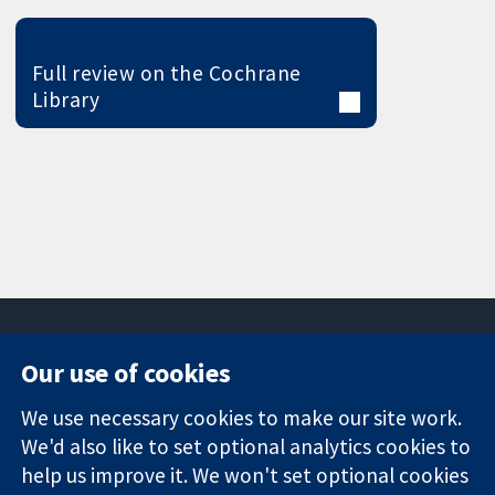
Full review on the Cochrane
Library
Our use of cookies
11-13 Cavendish
Contact us
We use necessary cookies to make our site work.
Square
News
Trusted
We'd also like to set optional analytics cookies to
London
Press office
evidence.
W1G 0AN
About us
help us improve it. We won't set optional cookies
Informed
영국
작업