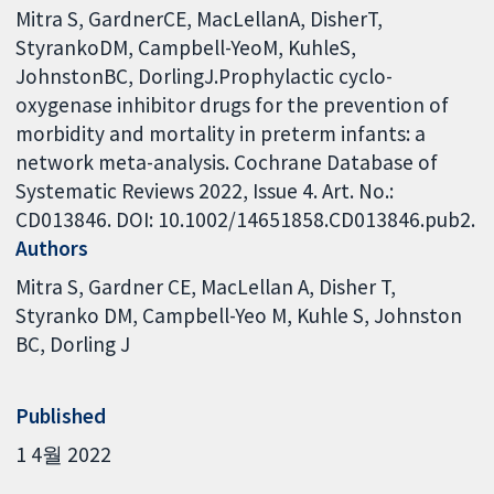
Mitra S, GardnerCE, MacLellanA, DisherT,
StyrankoDM, Campbell-YeoM, KuhleS,
JohnstonBC, DorlingJ.Prophylactic cyclo-
oxygenase inhibitor drugs for the prevention of
morbidity and mortality in preterm infants: a
network meta-analysis. Cochrane Database of
Systematic Reviews 2022, Issue 4. Art. No.:
CD013846. DOI: 10.1002/14651858.CD013846.pub2.
Authors
Mitra S
Gardner CE
MacLellan A
Disher T
Styranko DM
Campbell-Yeo M
Kuhle S
Johnston
BC
Dorling J
Published
1 4월 2022