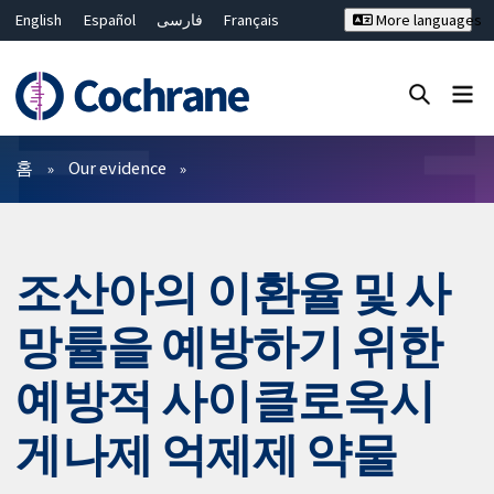
English
Español
فارسی
Français
More languages
Русский
Hrvatski
Deutsch
Bahasa Malaysia
ไทย
繁體中文
简体中文
Close search ✖
필터
홈
Our evidence
조산아의 이환율 및 사
망률을 예방하기 위한
예방적 사이클로옥시
게나제 억제제 약물