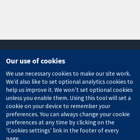
Our use of cookies
11-13 Cavendish
Contact us
We use necessary cookies to make our site work.
Square
News
Trusted
London
Press office
We'd also like to set optional analytics cookies to
evidence.
W1G 0AN
About us
help us improve it. We won't set optional cookies
Informed
영국
작업
unless you enable them. Using this tool will set a
decisions.
Cochrane
cookie on your device to remember your
Better health.
Library
preferences. You can always change your cookie
preferences at any time by clicking on the
'Cookies settings' link in the footer of every
The Cochrane Collaboration is a charity (no. 1045921) and a
page.
company limited by guarantee (no. 03044323) registered in