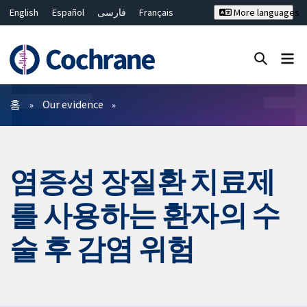
English
Español
فارسی
Français
More languages
Русский
Hrvatski
Deutsch
Bahasa Malaysia
ไทย
繁體中文
简体中文
Close search ✖
필터
홈
Our evidence
염증성 장질환 치료제
를 사용하는 환자의 수
술 후 감염 위험