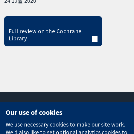
24 10월 2020
Full review on the Cochrane
Library
Our use of cookies
11-13 Cavendish
Contact us
We use necessary cookies to make our site work.
Square
News
Trusted
We'd also like to set optional analytics cookies to
London
Press office