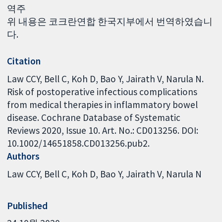
역주
위 내용은 코크란연합 한국지부에서 번역하였습니
다.
Citation
Law CCY, Bell C, Koh D, Bao Y, Jairath V, Narula N.
Risk of postoperative infectious complications
from medical therapies in inflammatory bowel
disease. Cochrane Database of Systematic
Reviews 2020, Issue 10. Art. No.: CD013256. DOI:
10.1002/14651858.CD013256.pub2.
Authors
Law CCY
Bell C
Koh D
Bao Y
Jairath V
Narula N
Published