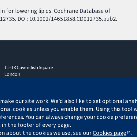
tin for lowering lipids. Cochrane Database of
CD012735. DOI: 10.1002/14651858.CD012735.pub2.
11-13 Cavendish Square
London
W1G 0AN
영국
ake our site work. We'd also like to set optional anal
onal cookies unless you enable them. Using this tool wi
ferences. You can always change your cookie preferenc
any limited by guarantee (no. 03044323) registered in England & W
k in the footer of every page.
on about the cookies we use, see our
Cookies page
.