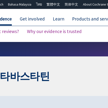
ch
Bahasa Malaysia
ไทย
繁體中文
简体中文
About Cochrane t
idence
Get involved
Learn
Products and serv
c reviews?
Why our evidence is trusted
Close search ✖
피타바스타틴