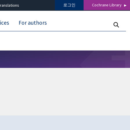
로그인
Cochrane Library
ranslations
ices
For authors