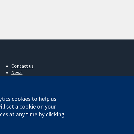
Contact us
News
Press office
About us
작업
ytics cookies to help us
Cochrane Library
ll set a cookie on your
es at any time by clicking
ales. VAT registration number GB 718 2127 49.