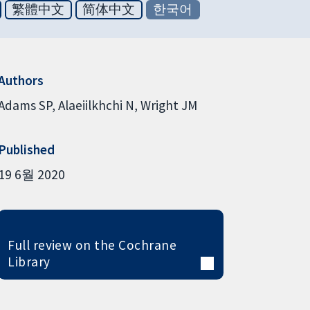
繁體中文
简体中文
한국어
Authors
Adams SP
Alaeiilkhchi N
Wright JM
Published
19 6월 2020
Full review on the Cochrane
Library