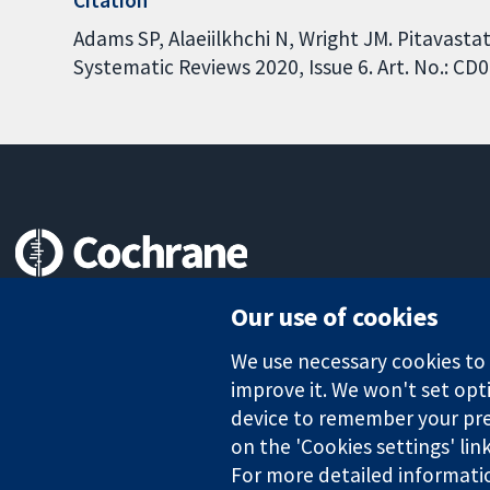
Adams SP, Alaeiilkhchi N, Wright JM. Pitavasta
Systematic Reviews 2020, Issue 6. Art. No.: 
Trusted evidence.
Our use of cookies
Informed decisions.
Better health.
We use necessary cookies to m
improve it. We won't set opti
device to remember your pre
The Cochrane Collaboration is a charity (no. 1045921) and a comp
on the 'Cookies settings' lin
For more detailed informati